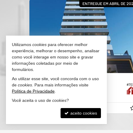
 DE ITAJAÍ
ENTREGUE EM ABRIL DE 20
Utilizamos
cookies
para oferecer melhor
experiência, melhorar o desempenho, analisar
como você interage em nosso site e gravar
informações coletadas por meio de
formulários.
ITAJAÍ -
CENTRO
Ao utilizar esse site, você concorda com o uso
de
cookies
. Para mais informações visite
#70
#765
Apartamento
Política de Privacidade
.
3
2
2
82,
60
Você aceita o uso de
cookies
?
R$ 940.000,
00
aceito cookies