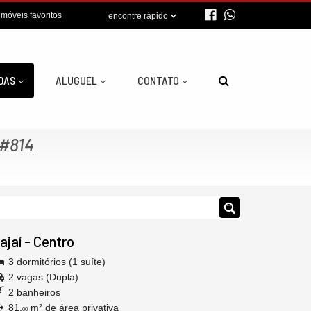
imóveis favoritos
encontre rápido
DAS
ALUGUEL
CONTATO
#814
tajaí
-
Centro
3 dormitórios (1 suíte)
2 vagas (Dupla)
2 banheiros
81,
m² de área privativa
00