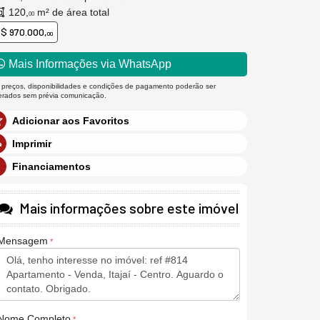
120,
m² de área total
00
$ 970.000,
00
Mais Informações via WhatsApp
 preços, disponibilidades e condições de pagamento poderão ser
terados sem prévia comunicação.
Adicionar aos Favoritos
Imprimir
Financiamentos
Mais informações sobre este imóvel
Mensagem
Nome Completo