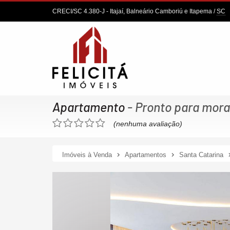
CRECI/SC 4.380-J
- Itajaí, Balneário Camboriú e Itapema /
SC
Apartamento
- Pronto para mora
(nenhuma avaliação)
Imóveis à Venda
Apartamentos
Santa Catarina