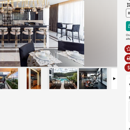
R
Os
al