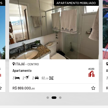
25
APARTAMENTO MOBILIADO
ITAJAÍ -
CENTRO
1
#189
Apartamento
A
3
2
2
3
92,
00
R$ 869.000,
R
00