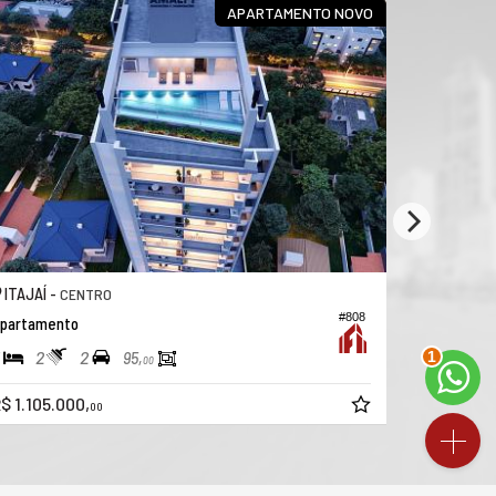
APARTAMENTO NOVO
ITAJAÍ -
ITAJAÍ -
CENTRO
#808
partamento
Apartamen
2
2
2
3
4
95,
00
$ 1.105.000,
R$ 1.170.0
00