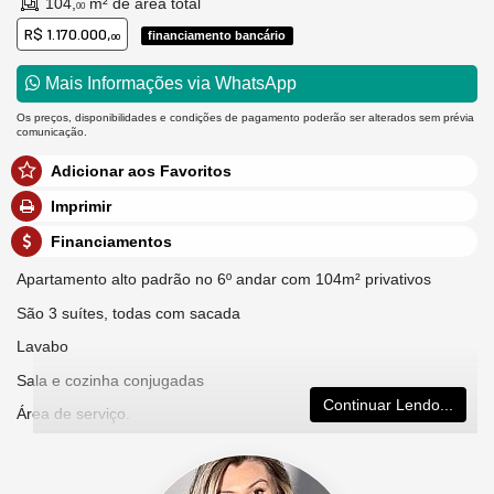
104,
m² de área total
00
R$ 1.170.000,
financiamento bancário
00
Mais Informações via WhatsApp
Os preços, disponibilidades e condições de pagamento poderão ser alterados sem prévia
comunicação.
Adicionar aos Favoritos
Imprimir
Financiamentos
Apartamento alto padrão no 6º andar com 104m² privativos
São 3 suítes, todas com sacada
Lavabo
Sala e cozinha conjugadas
Continuar Lendo...
Área de serviço.
Garagem dupla.
Apto zerado nunca habitado.