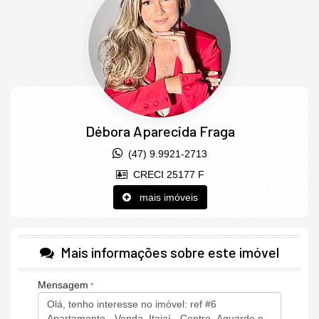
ponto para churrasqueira.
piso porcelanato na área social e piso vinílico nas suítes
infraestrutura para ar condicionado split nas suítes e na sala
infraestrutura para banheira de hidromassagem na suíte master
persianas em alumínio automatizadas
apartamentos com 4 sacadas
Características do Imóvel
Área de Serviço
Débora Aparecida Fraga
Sacada / Varanda
(47) 9.9921-2713
Características do Empreendimento
Gerador
CRECI 25177 F
Sala de Jogos
mais imóveis
Salão de Festas
Espaço Gourmet
Espaço Fitness
Playground
Mais informações sobre este imóvel
Brinquedoteca
Elevador
Mensagem