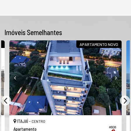
Imóveis Semelhantes
E
APARTAMENTO NOVO
ITAJAÍ -
CENTRO
#808
Apartamento