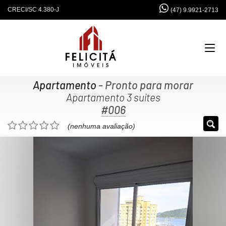
CRECI/SC 4.380-J
(47) 9.9921-2713
Apartamento
- Pronto para morar
Apartamento 3 suítes
#006
(nenhuma avaliação)