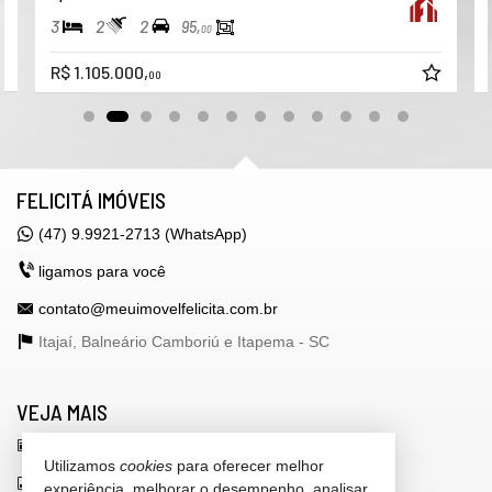
3
2
2
95,
00
R$ 1.105.000,
00
FELICITÁ IMÓVEIS
(47) 9.9921-2713 (WhatsApp)
ligamos para você
contato@meuimovelfelicita.com.br
Itajaí, Balneário Camboriú e Itapema -
SC
VEJA MAIS
receba nosso newsletter
Utilizamos
cookies
para oferecer melhor
indicadores financeiros
experiência, melhorar o desempenho, analisar