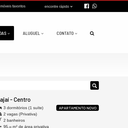
imóveis favoritos
encontre rápido
DAS
ALUGUEL
CONTATO
tajaí
-
Centro
3 dormitórios (1 suíte)
APARTAMENTO NOVO
2 vagas (Privativa)
2 banheiros
95,
m² de área privativa
00