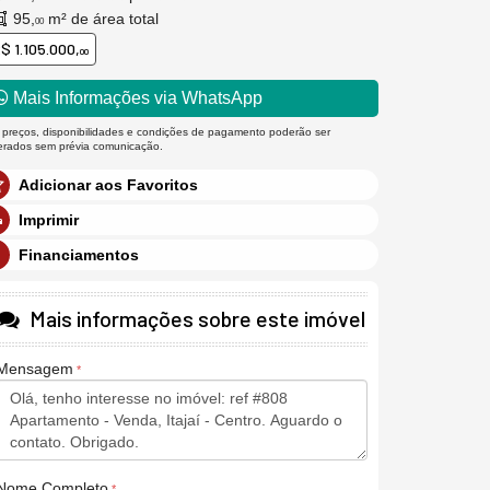
95,
m² de área total
00
$ 1.105.000,
00
Mais Informações via WhatsApp
 preços, disponibilidades e condições de pagamento poderão ser
terados sem prévia comunicação.
Adicionar aos Favoritos
Imprimir
Financiamentos
Mais informações sobre este imóvel
Mensagem
Nome Completo