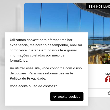
 DE ITAJAÍ
SEMI MOBILIA
Utilizamos
cookies
para oferecer melhor
experiência, melhorar o desempenho, analisar
como você interage em nosso site e gravar
informações coletadas por meio de
formulários.
Ao utilizar esse site, você concorda com o uso
ITAJAÍ -
CENTRO
de
cookies
. Para mais informações visite
#726
#22
Apartamento
Política de Privacidade
.
3
2
2
102,
00
Você aceita o uso de
cookies
?
R$ 1.250.000,
00
aceito cookies