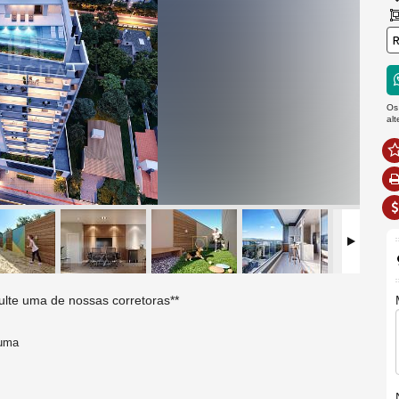
R
Os
al
sulte uma de nossas corretoras**
 uma