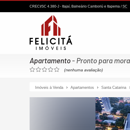
CRECI/SC 4.380-J
- Itajaí, Balneário Camboriú e Itapema /
SC
Apartamento
- Pronto para mora
(nenhuma avaliação)
Imóveis à Venda
Apartamentos
Santa Catarina