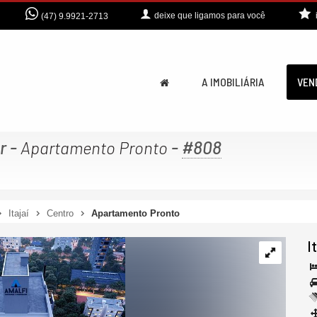
deixe que
ligamos para você
(47) 9.9921-2713
A IMOBILIÁRIA
VEN
r
-
-
#808
Apartamento Pronto
Itajaí
Centro
Apartamento Pronto
I