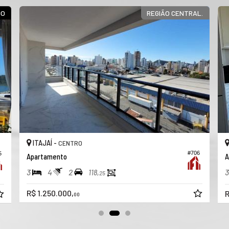
DO
REGIÃO CENTRAL.
ITAJAÍ -
CENTRO
#706
5
Apartamento
A
3
4
2
3
118,
25
R$ 1.250.000,
R
00