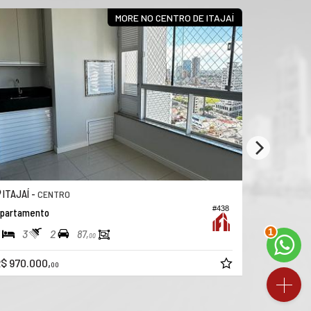
MORE NO CENTRO DE ITAJAÍ
ITAJAÍ -
ITAJAÍ -
CENTRO
#438
partamento
Apartamen
2
3
2
3
2
87,
00
R$ 1.270.
$ 970.000,
00