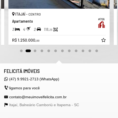
ITAJAÍ -
CENTRO
#706
Apartamento
3
4
2
118,
25
R$ 1.250.000,
00
FELICITÁ IMÓVEIS
(47) 9.9921-2713 (WhatsApp)
ligamos para você
contato@meuimovelfelicita.com.br
Itajaí, Balneário Camboriú e Itapema -
SC