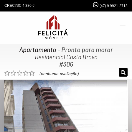
CRECI/SC 4.380-J
(47) 9.9921-2713
Apartamento
- Pronto para morar
Residencial Costa Brava
#306
(nenhuma avaliação)