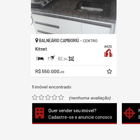
BALNEÁRIO CAMBORIÚ -
CENTRO
#425
Kitnet
1
1
62,
94
R$ 550.000,
00
1
imóvel encontrado
(nenhuma avaliação)
Quer vender seu imóvel?
Cadastre-se e anuncie conosco