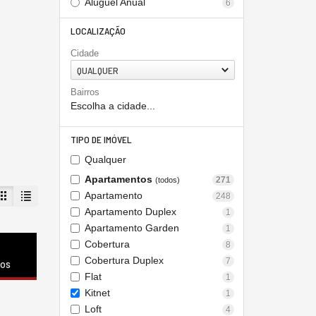
Aluguel Anual
6
LOCALIZAÇÃO
Cidade
QUALQUER
Bairros
Escolha a cidade...
TIPO DE IMÓVEL
Qualquer
Apartamentos
271
(todos)
Apartamento
248
Apartamento Duplex
1
Apartamento Garden
1
Cobertura
8
Cobertura Duplex
7
dos
Flat
1
Kitnet
1
Loft
4