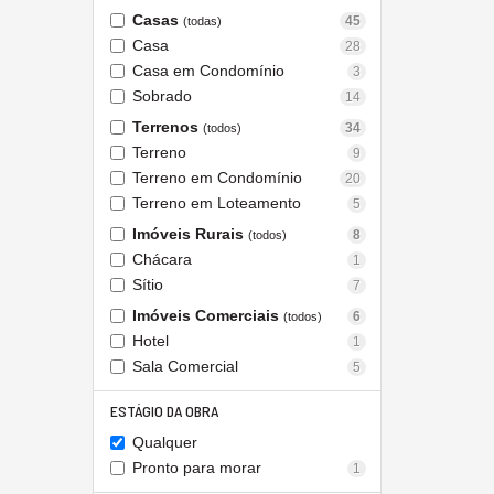
Casas
45
(todas)
Casa
28
Casa em Condomínio
3
Sobrado
14
Terrenos
34
(todos)
Terreno
9
Terreno em Condomínio
20
Terreno em Loteamento
5
Imóveis Rurais
8
(todos)
Chácara
1
Sítio
7
Imóveis Comerciais
6
(todos)
Hotel
1
Sala Comercial
5
ESTÁGIO DA OBRA
Qualquer
Pronto para morar
1