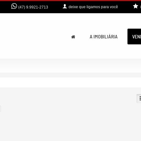
deixe que
ligamos para você
(47) 9.9921-2713
A IMOBILIÁRIA
VEN