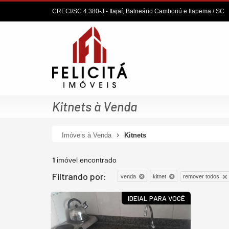
CRECI/SC 4.380-J
- Itajaí, Balneário Camboriú e Itapema /
SC
Kitnets à Venda
Imóveis à Venda
Kitnets
1
imóvel encontrado
Filtrando por:
remover todos
venda
kitnet
IDEIAL PARA VOCÊ