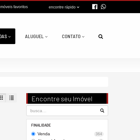
imóveis favoritos
encontre rápido
DAS
ALUGUEL
CONTATO
Encontre seu Imóvel
FINALIDADE
Venda
364