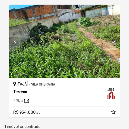
ITAJAÍ -
VILA OPERÁRIA
#566
Terreno
291,
18
R$ 954.000,
00
1
imóvel encontrado