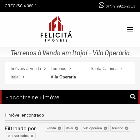
CRECI/SC 4.380-J
(47) 9.9921-2713
Terrenos à Venda em Itajaí - Vila Operária
Imóveis à Venda
Terrenos
Santa Catarina
Itajaí
Vila Operária
Encontre seu Imóvel
1
imóvel encontrado
Filtrando por:
venda
itajaí
vila operária
terreno
remover todos