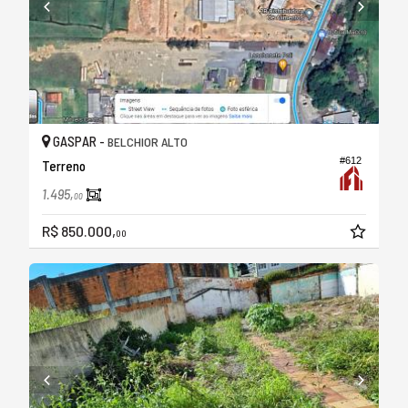
GASPAR -
BELCHIOR ALTO
#612
Terreno
1.495,
00
R$ 850.000,
00