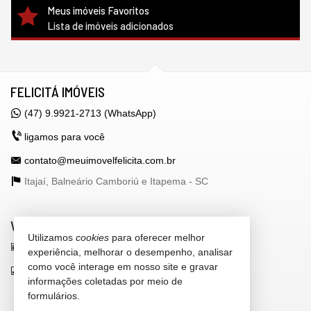
Meus imóveis Favoritos
Lista de imóveis adicionados
FELICITÁ IMÓVEIS
(47) 9.9921-2713 (WhatsApp)
ligamos para você
contato@meuimovelfelicita.com.br
Itajaí, Balneário Camboriú e Itapema -
SC
VEJA MAIS
Utilizamos
cookies
para oferecer melhor
receba nosso newsletter
experiência, melhorar o desempenho, analisar
como você interage em nosso site e gravar
indicadores financeiros
informações coletadas por meio de
cadastre seu imóvel
formulários.