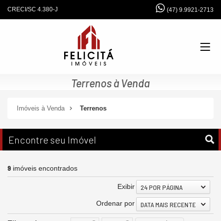
CRECI/SC 4.380-J
(47) 9.9921-2713
Terrenos à Venda
Imóveis à Venda
Terrenos
Encontre seu Imóvel
9
imóveis encontrados
Exibir
24 POR PÁGINA
Ordenar por
DATA MAIS RECENTE