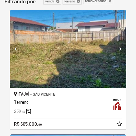
Filtrando por:
remover todos
venda
terreno
ITAJAÍ -
SÃO VICENTE
#859
Terreno
256,
00
R$ 665.000,
00