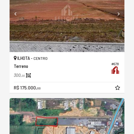
ILHOTA -
CENTRO
#678
Terreno
300,
00
R$ 175.000,
00