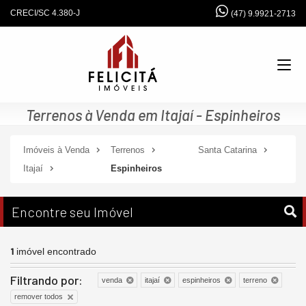
CRECI/SC 4.380-J
(47) 9.9921-2713
Terrenos à Venda em Itajaí - Espinheiros
Imóveis à Venda
Terrenos
Santa Catarina
Itajaí
Espinheiros
Encontre seu Imóvel
1
imóvel encontrado
Filtrando por:
venda
itajaí
espinheiros
terreno
remover todos