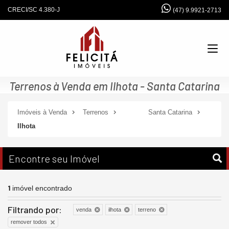
CRECI/SC 4.380-J
(47) 9.9921-2713
Terrenos à Venda em Ilhota - Santa Catarina
Imóveis à Venda
Terrenos
Santa Catarina
Ilhota
Encontre seu Imóvel
1
imóvel encontrado
Filtrando por:
venda
ilhota
terreno
remover todos