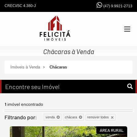
CRECI/SC 4.380-J
(47) 9.9921-2713
Chácaras à Venda
Imóveis à Venda
Chácaras
Encontre seu Imóvel
1
imóvel encontrado
Filtrando por:
remover todos
venda
chácara
ÁREA RURAL