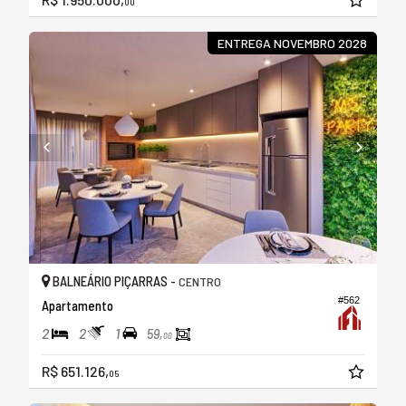
00
ENTREGA NOVEMBRO 2028
BALNEÁRIO PIÇARRAS -
CENTRO
#562
Apartamento
2
2
1
59,
00
R$ 651.126,
05