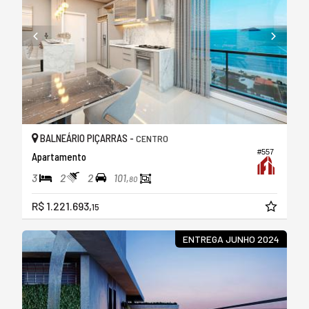
BALNEÁRIO PIÇARRAS -
CENTRO
#557
Apartamento
3
2
2
101,
80
R$ 1.221.693,
15
ENTREGA JUNHO 2024