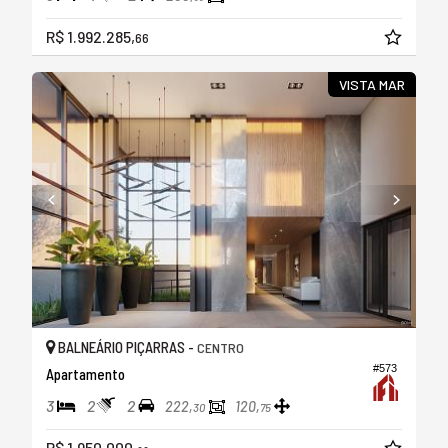
R$ 1.992.285,
66
VISTA MAR
BALNEÁRIO PIÇARRAS -
CENTRO
#573
Apartamento
3
2
2
222,
120,
30
75
R$ 1.950.000,