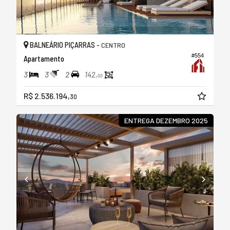
BALNEÁRIO PIÇARRAS -
CENTRO
#554
Apartamento
3
3
2
142,
00
R$ 2.536.194,
30
ENTREGA DEZEMBRO 2025