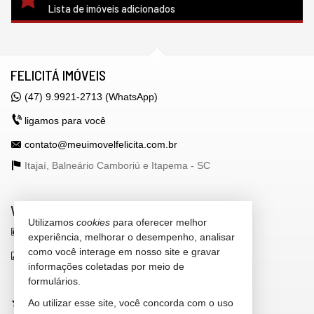
Lista de imóveis adicionados
FELICITÁ IMÓVEIS
(47) 9.9921-2713 (WhatsApp)
ligamos para você
contato@meuimovelfelicita.com.br
Itajaí, Balneário Camboriú e Itapema -
SC
VEJA MAIS
Utilizamos
cookies
para oferecer melhor
receba nosso newsletter
experiência, melhorar o desempenho, analisar
como você interage em nosso site e gravar
indicadores financeiros
informações coletadas por meio de
cadastre seu imóvel
formulários.
Ao utilizar esse site, você concorda com o uso
imóveis favoritos