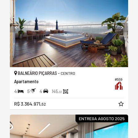
BALNEÁRIO PIÇARRAS -
CENTRO
#559
Apartamento
4
5
4
145,
02
R$ 3.364.971,
52
ENTREGA AGOSTO 2025