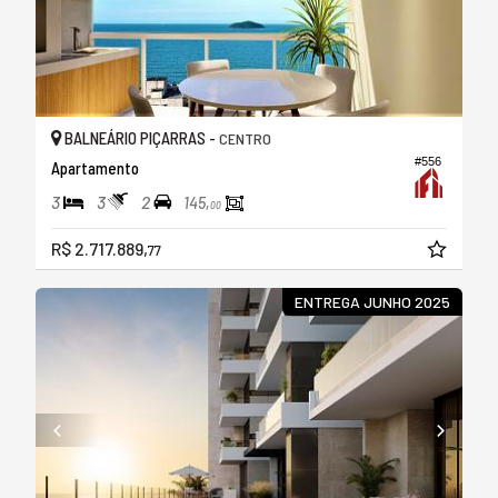
BALNEÁRIO PIÇARRAS -
CENTRO
#556
Apartamento
3
3
2
145,
00
R$ 2.717.889,
77
ENTREGA JUNHO 2025