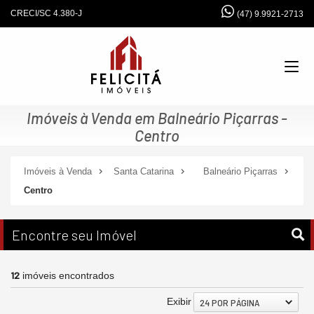
CRECI/SC 4.380-J
(47) 9.9921-2713
Imóveis à Venda em Balneário Piçarras -
Centro
Imóveis à Venda
Santa Catarina
Balneário Piçarras
Centro
Encontre seu Imóvel
12
imóveis encontrados
Exibir
24 POR PÁGINA