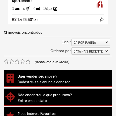
Apartamento
3
4
2
136,
46
R$ 1.435.501,
32
12
imóveis encontrados
Exibir
24 POR PÁGINA
Ordenar por
DATA MAIS RECENTE
(nenhuma avaliação)
Quer vender seu imóvel?
Cadastre-se e anuncie conosco
Não encontrou o que procurava?
Entre em contato
Meus imóveis Favoritos