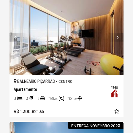
BALNEÁRIO PIÇARRAS -
CENTRO
#560
Apartamento
3
3
1
150,
112,
00
00
R$ 1.300.621,
80
ENTREGA NOVEMBRO 2023