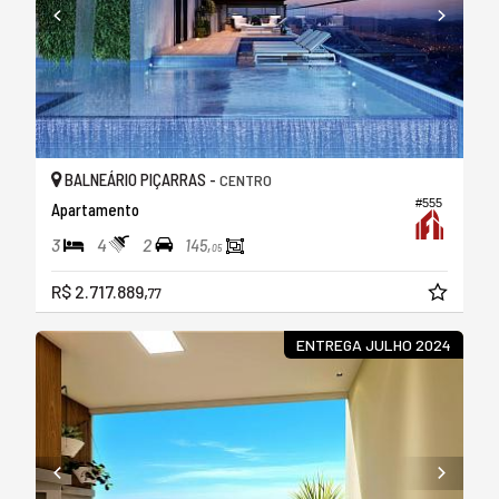
BALNEÁRIO PIÇARRAS -
CENTRO
#555
Apartamento
3
4
2
145,
05
R$ 2.717.889,
77
ENTREGA JULHO 2024