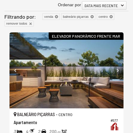
Ordenar por
DATA MAIS RECENTE
Filtrando por:
venda
balneário piçarras
centro
remover todos
ELEVADOR PANORÂMICO FRENTE MAR
BALNEÁRIO PIÇARRAS -
CENTRO
#577
Apartamento
3
4
2
200,
00