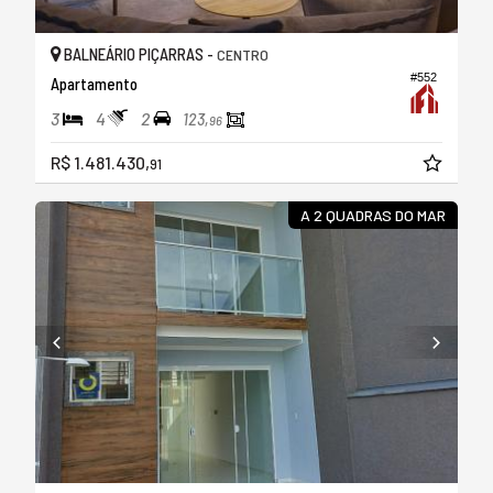
BALNEÁRIO PIÇARRAS -
CENTRO
#552
Apartamento
3
4
2
123,
96
R$ 1.481.430,
91
A 2 QUADRAS DO MAR