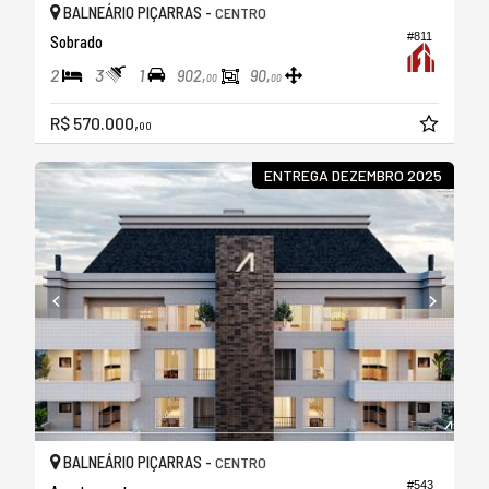
BALNEÁRIO PIÇARRAS -
CENTRO
#811
Sobrado
2
3
1
902,
90,
00
00
R$ 570.000,
00
ENTREGA DEZEMBRO 2025
BALNEÁRIO PIÇARRAS -
CENTRO
#543