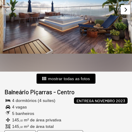
mostrar todas as fotos
Balneário Piçarras
-
Centro
4 dormitórios (4 suítes)
ENTREGA NOVEMBRO 2023
4 vagas
5 banheiros
145,
m² de área privativa
02
145,
m² de área total
02