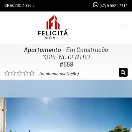
CRECI/SC 4.380-J
(47) 9.9921-2713
Apartamento
- Em Construção
MORE NO CENTRO
#559
(nenhuma avaliação)