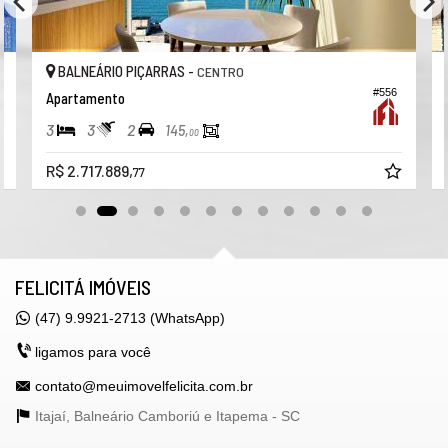
Piscina infantil
Entrada para banhistas e box de praia
BALNEÁRIO PIÇARRAS -
CENTRO
APARTAMENTO
#556
Apartamento
Cozinha
3
3
2
145,
00
Sala de estar (living integrado)
R$ 2.717.889,
77
Sala de jantar
Lavabo
Área de serviço
Sacada com churrasqueira à carvão
FELICITÁ IMÓVEIS
Porcelanato
(47) 9.9921-2713 (WhatsApp)
Gás central
ligamos para você
Infraestrutura para Split
contato@meuimovelfelicita.com.br
Laminado/vinilico
Itajaí, Balneário Camboriú e Itapema -
SC
Esquadria em alumínio