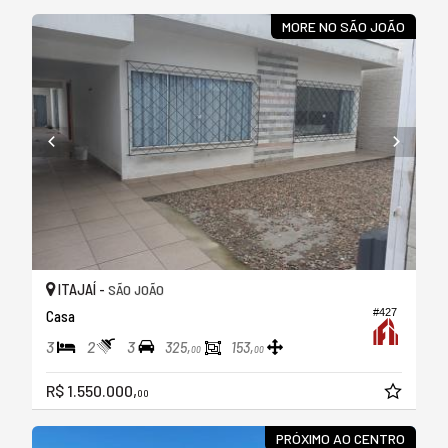
MORE NO SÃO JOÃO
ITAJAÍ -
SÃO JOÃO
#427
Casa
3
2
3
325,
153,
00
00
R$ 1.550.000,
00
PRÓXIMO AO CENTRO