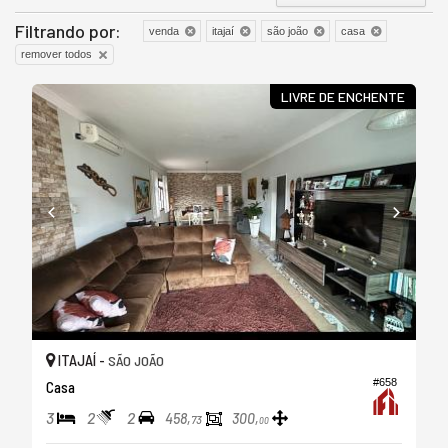
Filtrando por:
venda
itajaí
são joão
casa
remover todos
LIVRE DE ENCHENTE
ITAJAÍ -
SÃO JOÃO
#658
Casa
3
2
2
458,
300,
73
00