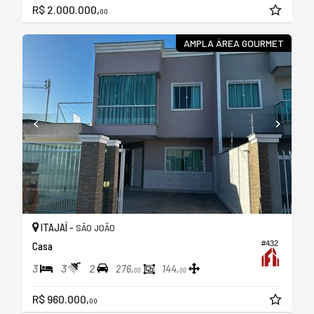
R$ 2.000.000,
00
AMPLA ÁREA GOURMET
ITAJAÍ -
SÃO JOÃO
#432
Casa
3
3
2
276,
144,
00
00
R$ 960.000,
00