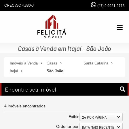
CRECI/SC 4.380-J
(47) 9.9921-2713
Casas à Venda em Itajaí - São João
Imóveis à Venda
Casas
Santa Catarina
Itajaí
São João
Encontre seu Imóvel
4
imóveis encontrados
Exibir
24 POR PÁGINA
Ordenar por
DATA MAIS RECENTE