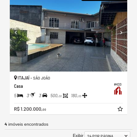
ITAJAÍ -
SÃO JOÃO
#433
Casa
5
3
3
500,
180,
00
00
R$ 1.200.000,
00
4
imóveis encontrados
Exibir
24 POR PÁGINA