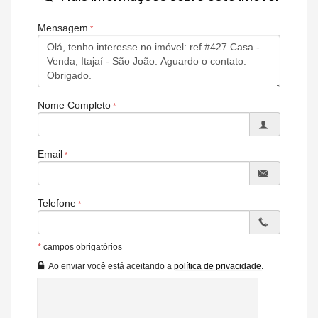
Garagem para 3 veiculos
Mensagem
**Ficam todos os móveis, saem apenas as televisões**
Ficou interessado? O sonho da casa própria pode estar mais
perto do que você imagina, venha fazer uma visita!!
**Disponibilidade e valores sujeitos à alterações, consulte uma de
Nome Completo
nossas corretoras**
Email
Telefone
*
campos obrigatórios
Ao enviar você está aceitando a
política de privacidade
.