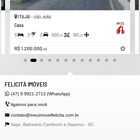
ITAJAÍ -
SÃO JOÃO
#433
Casa
5
3
3
500,
180,
00
00
R$ 1.200.000,
00
FELICITÁ IMÓVEIS
(47) 9.9921-2713 (WhatsApp)
ligamos para você
contato@meuimovelfelicita.com.br
Itajaí, Balneário Camboriú e Itapema -
SC