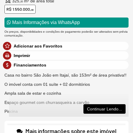
325,
m² de área total
00
R$ 1.550.000,
00
Mais Informações via WhatsApp
Os preços, disponibilidades e condições de pagamento poderão ser alterados sem prévia
comunicação.
Adicionar aos Favoritos
Imprimir
Financiamentos
Casa no bairro São João em Itajaí, são 153m² de área privativa!!
O imóvel conta com 01 suíte + 02 dormitórios
Ampla sala de estar e cozinha
Espaço gourmet com churrasqueira a carvão
Continuar Lendo...
Piscina
Lavanderia na parte de cima do imóvel
Canil
Mais informações sobre este imóvel