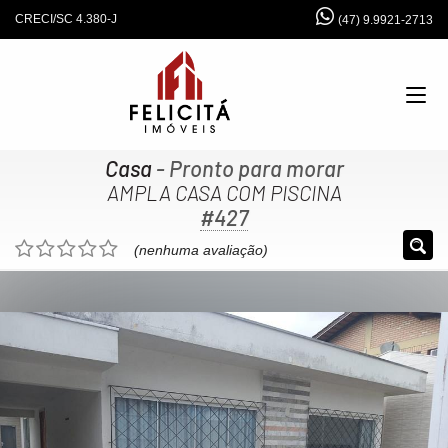
CRECI/SC 4.380-J
(47) 9.9921-2713
Casa
- Pronto para morar
AMPLA CASA COM PISCINA
#427
(nenhuma avaliação)