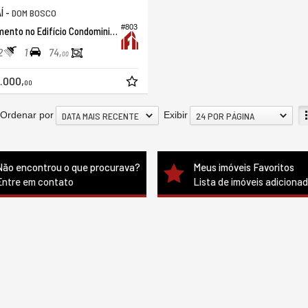
Í -
DOM BOSCO
#803
Apartamento no Edifício Condominio Itamirim
2
1
74,
00
.000,
00
Ordenar por
Exibir
DATA MAIS RECENTE
24 POR PÁGINA
Não encontrou o que procurava?
Meus imóveis Favoritos
Entre em contato
Lista de imóveis adiciona