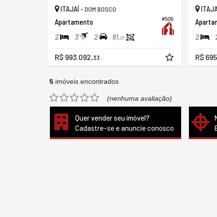
ITAJAÍ -
ITAJA
DOM BOSCO
#506
Apartamento
2
3
2
2
81,
07
R$ 993.092,
R$ 695
33
5
imóveis encontrados
(nenhuma avaliação)
Quer vender seu imóvel?
Cadastre-se e anuncie conosco