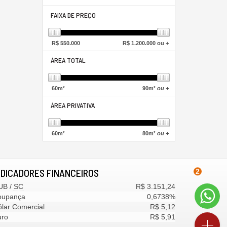
FAIXA DE PREÇO
R$
550.000
R$
1.200.000 ou +
ÁREA TOTAL
60
m²
90
m²
ou +
ÁREA PRIVATIVA
60
m²
80
m²
ou +
NDICADORES
FINANCEIROS
2
UB /
SC
R$ 3.151,24
oupança
0,6738%
lar Comercial
R$ 5,12
uro
R$ 5,91