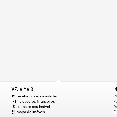
VEJA MAIS
I
receba nosso newsletter
C
indicadores financeiros
P
cadastre seu imóvel
Dó
mapa de imóveis
E