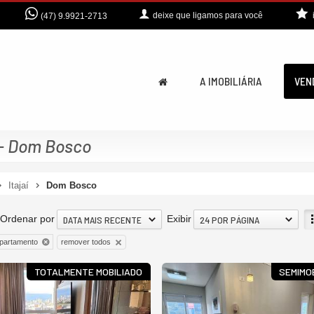
deixe que
ligamos para você
(47) 9.9921-2713
A IMOBILIÁRIA
VEN
 - Dom Bosco
Itajaí
Dom Bosco
Ordenar por
Exibir
DATA MAIS RECENTE
24 POR PÁGINA
remover todos
partamento
TOTALMENTE MOBILIADO
SEMIMO