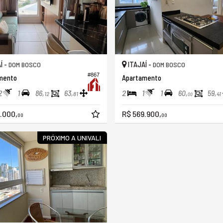
Í -
ITAJAÍ -
DOM BOSCO
DOM BOSCO
#867
mento
Apartamento
2
1
2
1
1
86,
63,
60,
59,
12
81
41
00
.000,
R$ 569.900,
00
00
PRÓXIMO A UNIVALI