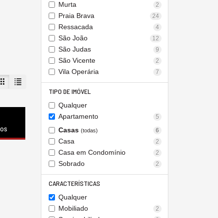
Murta
2
Praia Brava
24
Ressacada
4
São João
12
São Judas
9
São Vicente
2
Vila Operária
7
TIPO DE IMÓVEL
Qualquer
Apartamento
5
dos
Casas
6
(todas)
Casa
2
Casa em Condomínio
2
Sobrado
2
CARACTERÍSTICAS
Qualquer
Mobiliado
2