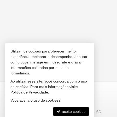
Utilizamos
cookies
para oferecer melhor
experiência, melhorar o desempenho, analisar
como você interage em nosso site e gravar
informações coletadas por meio de
formulários.
Ao utilizar esse site, você concorda com o uso
de
cookies
. Para mais informações visite
FELICITÁ IMÓVEIS
Política de Privacidade
.
(47) 9.9921-2713 (WhatsApp)
Você aceita o uso de
cookies
?
ligamos para você
contato@meuimovelfelicita.com.br
aceito cookies
Itajaí, Balneário Camboriú e Itapema -
SC