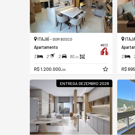
ITAJAÍ -
ITAJA
DOM BOSCO
#872
Apartamento
Aparta
3
2
2
2
80,
00
R$ 1.200.000,
R$ 695
00
ENTREGA DEZEMBRO 2028