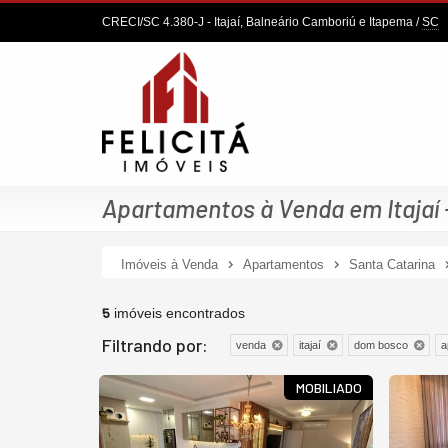
CRECI/SC 4.380-J
- Itajaí, Balneário Camboriú e Itapema /
SC
Apartamentos à Venda em Itajaí
Imóveis à Venda
Apartamentos
Santa Catarina
5
imóveis encontrados
Filtrando por:
venda
itajaí
dom bosco
a
MOBILIADO