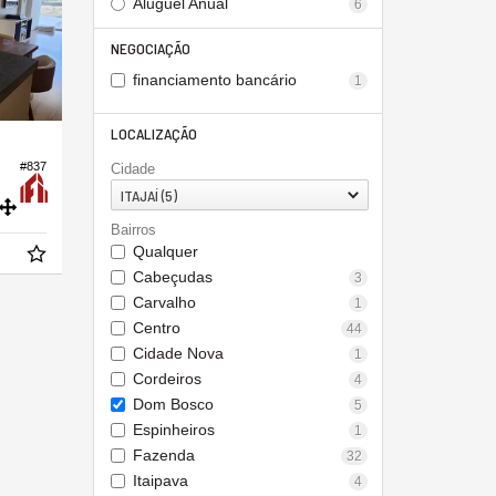
Aluguel Anual
6
NEGOCIAÇÃO
financiamento bancário
1
LOCALIZAÇÃO
#837
Cidade
ITAJAÍ (5)
Bairros
Qualquer
Cabeçudas
3
Carvalho
1
Centro
44
Cidade Nova
1
Cordeiros
4
Dom Bosco
5
Espinheiros
1
Fazenda
32
Itaipava
4