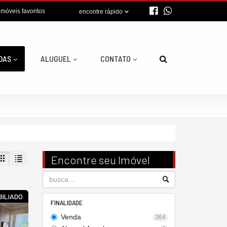
imóveis favoritos
encontre rápido
DAS
ALUGUEL
CONTATO
Encontre seu Imóvel
BILIADO
FINALIDADE
Venda
364