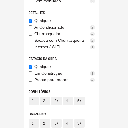
Semimobiliado
2
DETALHES
Qualquer
Ar Condicionado
2
Churrasqueira
4
Sacada com Churrasqueira
2
Internet / WiFi
1
ESTÁGIO DA OBRA
Qualquer
Em Construção
1
Pronto para morar
4
DORMITÓRIOS
1+
2+
3+
4+
5+
GARAGENS
1+
2+
3+
4+
5+