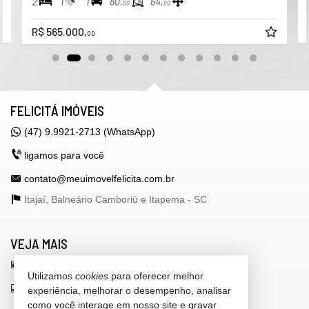
2
1
1
80,
64,
00
00
R$ 565.000,
00
FELICITÁ IMÓVEIS
(47) 9.9921-2713 (WhatsApp)
ligamos para você
contato@meuimovelfelicita.com.br
Itajaí, Balneário Camboriú e Itapema -
SC
VEJA MAIS
receba nosso newsletter
Utilizamos
cookies
para oferecer melhor
indicadores financeiros
experiência, melhorar o desempenho, analisar
como você interage em nosso site e gravar