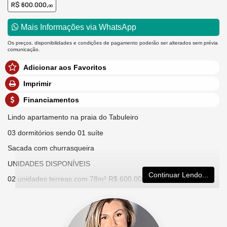
R$ 600.000,
00
Mais Informações via WhatsApp
Os preços, disponibilidades e condições de pagamento poderão ser alterados sem prévia
comunicação.
Adicionar aos Favoritos
Imprimir
Financiamentos
Lindo apartamento na praia do Tabuleiro
03 dormitórios sendo 01 suíte
Sacada com churrasqueira
UNIDADES DISPONÍVEIS
Continuar Lendo...
02 unidades terreas com 78m² R$ 600.000,00 cada
01 unidade 1º andar 83m² R$ 650.000,00
01 unidade 1º andar 83m² R$ 625.000,00
**Disponibilidade e valores sujeitos à alterações, consulte uma de