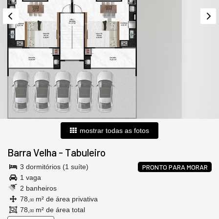
mostrar todas as fotos
Barra Velha
-
Tabuleiro
3 dormitórios (1 suíte)
PRONTO PARA MORAR
1 vaga
2 banheiros
78,
m² de área privativa
00
78,
m² de área total
00