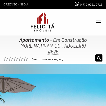
CRECI/SC 4.380-J
(47) 9.9921-2713
Apartamento
- Em Construção
MORE NA PRAIA DO TABULEIRO
#575
(nenhuma avaliação)