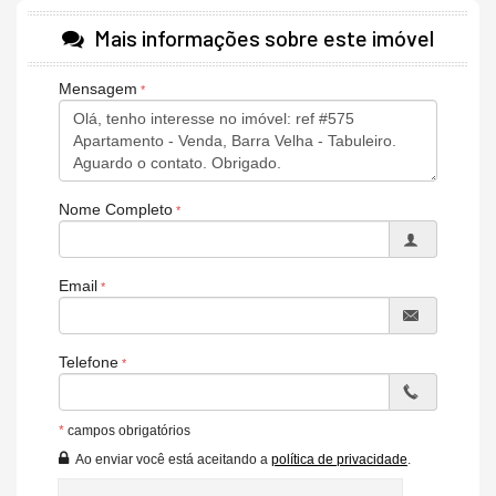
Brinquedoteca
Mais informações sobre este imóvel
Elevador
Mensagem
Estar social
Guarita de segurança
Alarme
Bicicletário
Nome Completo
Circuito de TV
Entrada para banhistas e box de praia
Email
Hall de entrada decorado e mobiliado
Interfone
Telefone
Piscina
Medidores de água, luz e gás individuais
*
campos obrigatórios
Internet
Ao enviar você está aceitando a
política de privacidade
.
Sala de reunião