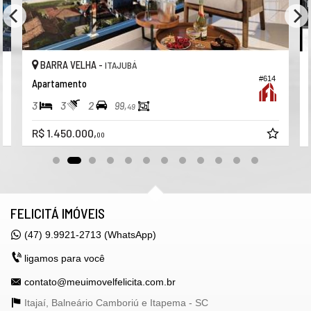
Gás individual
Hidrômetro individual
Living
BARRA VELHA -
ITAJUBÁ
Porcelanato
#614
Apartamento
Sala de estar
3
3
2
99,
49
Vista panorâmica
R$ 1.450.000,
00
Sala de jantar
**Disponibilidade e valores sujeitos à alterações, consulte uma de
nossas corretoras**
FELICITÁ IMÓVEIS
(47) 9.9921-2713 (WhatsApp)
ligamos para você
contato@meuimovelfelicita.com.br
Itajaí, Balneário Camboriú e Itapema -
SC