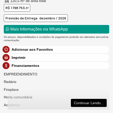
120,
m² de área total
00
R$ 1.768.753,
37
Previsão de Entrega: dezembro / 2026
Mais Informações via WhatsApp
Os preços, disponibilidades e condições de pagamento poderão ser alterados sem prévia
comunicação.
Adicionar aos Favoritos
Imprimir
Financiamentos
EMPREENDIMENTO
Redário
Fireplace
Horta comunitária
Continuar Lendo...
Academia
Bar