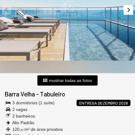
mostrar todas as fotos
Barra Velha
-
Tabuleiro
3 dormitórios (1 suíte)
ENTREGA DEZEMBRO 2026
2 vagas
2 banheiros
Alto Padrão
120,
m² de área privativa
00