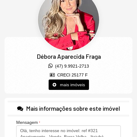
O empreendimento conta com:
Bicicletário
Brinquedoteca
Cancha de bocha
Churrasqueira
Espaço Gourmet
Débora Aparecida Fraga
Espaço Zen
(47) 9.9921-2713
Garagem Coberta
CRECI 25177 F
Open Mall
mais imóveis
Pet place
Piscina adulto
Mais informações sobre este imóvel
Piscina infantil
Pista de caminhada
Mensagem
Playground