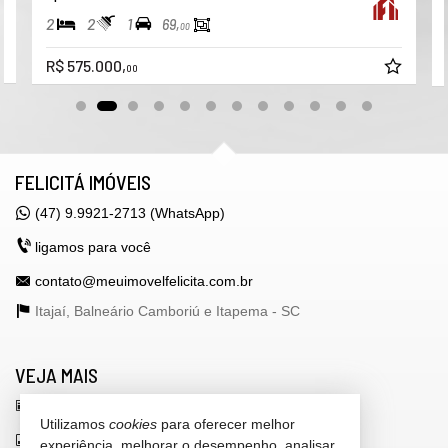
2
2
1
69,
00
R$ 575.000,
00
FELICITÁ IMÓVEIS
(47) 9.9921-2713 (WhatsApp)
ligamos para você
contato@meuimovelfelicita.com.br
Itajaí, Balneário Camboriú e Itapema -
SC
VEJA MAIS
receba nosso newsletter
Utilizamos
cookies
para oferecer melhor
indicadores financeiros
experiência, melhorar o desempenho, analisar