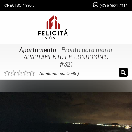
CRECI/SC 4.380-J
(47) 9.9921-2713
Apartamento
- Pronto para morar
APARTAMENTO EM CONDOMÍNIO
#321
(nenhuma avaliação)