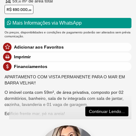
59,
m² de área total
00
R$ 690.000,
00
Mais Informações via WhatsApp
Os preços, disponibilidades e condições de pagamento poderão ser alterados sem prévia
comunicação.
Adicionar aos Favoritos
Imprimir
Financiamentos
APARTAMENTO COM VISTA PERMANENTE PARA O MAR EM
BARRA VELHA!!
O imóvel conta com 59m², de área privativa, composto por 02
dormitórios, banheiro, sala de tv integrada com sala de jantar,
cozinha, lavanderia e 01 vaga de garagem.
Continuar Lendo...
Edifício frente mar, pé na areia!
O condomínio oferece mais de 20 opçoes de lazer equipadas e
decoradas, 02 elevadores por torre, garagem coberta e guarita
24hs.