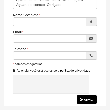
Quadra de areia
Quadra Poliesportiva
Nome Completo
Quiosques
Redário
Sala de jogos
Email
Salão de festas
Agende uma visita, nossas corretoras terão prazer em fazer parte
Telefone
deste conquista!
**Valores e disponibilidade sujeitos à alteração, consulte uma de
nossas corretoras**
*
campos obrigatórios
Ao enviar você está aceitando a
política de privacidade
.
enviar