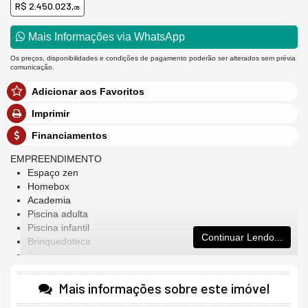
R$ 2.450.023,
05
Mais Informações via WhatsApp
Os preços, disponibilidades e condições de pagamento poderão ser alterados sem prévia
comunicação.
Adicionar aos Favoritos
Imprimir
Financiamentos
EMPREENDIMENTO
Espaço zen
Homebox
Academia
Piscina adulta
Piscina infantil
Continuar Lendo...
Brinquedoteca
Bicicletário
Sala de jogos
Salão de festas
Mais informações sobre este imóvel
Spa