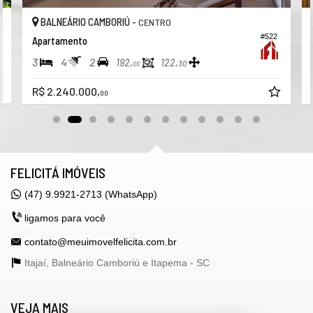
BALNEÁRIO CAMBORIÚ -
CENTRO
#522
Apartamento
3
4
2
192,
122,
30
00
R$ 2.240.000,
00
FELICITÁ IMÓVEIS
(47) 9.9921-2713 (WhatsApp)
ligamos para você
contato@meuimovelfelicita.com.br
Itajaí, Balneário Camboriú e Itapema -
SC
VEJA MAIS