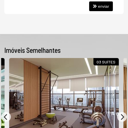
enviar
Imóveis Semelhantes
S
03 SUÍTES