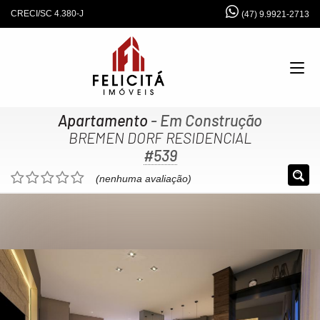
CRECI/SC 4.380-J
(47) 9.9921-2713
Apartamento
- Em Construção
BREMEN DORF RESIDENCIAL
#539
(nenhuma avaliação)