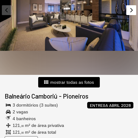
mostrar todas as fotos
Balneário Camboriú
-
Pioneiros
3 dormitórios (3 suítes)
ENTREGA ABRIL 2028
2 vagas
4 banheiros
121,
m² de área privativa
00
121,
m² de área total
00