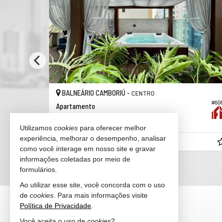
BALNEÁRIO CAMBORIÚ -
CENTRO
#60
#522
Apartamento
3
4
2
137,
17
Utilizamos
cookies
para oferecer melhor
experiência, melhorar o desempenho, analisar
R$ 2.550.000,
00
como você interage em nosso site e gravar
informações coletadas por meio de
formulários.
Ao utilizar esse site, você concorda com o uso
de
cookies
. Para mais informações visite
FELICITÁ IMÓVEIS
Política de Privacidade
.
(47) 9.9921-2713 (WhatsApp)
Você aceita o uso de
cookies
?