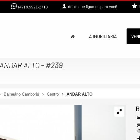
deixe que
ligamos para você
(47) 9.9921-2713
A IMOBILIÁRIA
VEN
-
#239
ANDAR ALTO
Balneário Camboriú
Centro
ANDAR ALTO
B