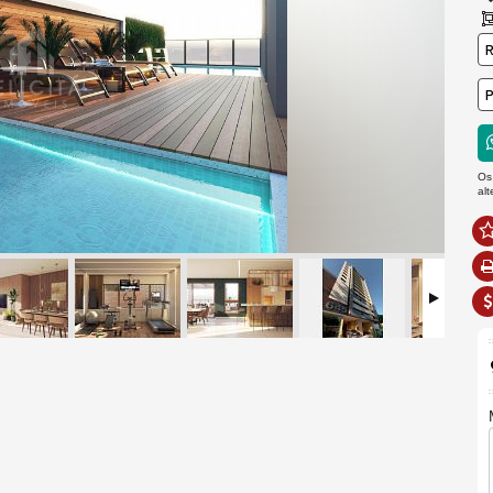
R
P
Os
al