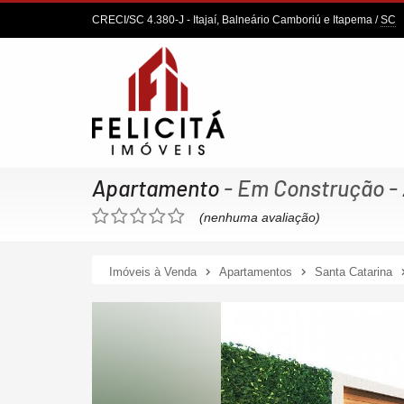
CRECI/SC 4.380-J
- Itajaí, Balneário Camboriú e Itapema /
SC
Apartamento
- Em Construção
-
(nenhuma avaliação)
Imóveis à Venda
Apartamentos
Santa Catarina