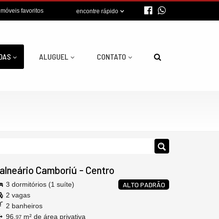
imóveis favoritos
encontre rápido
DAS
ALUGUEL
CONTATO
alneário Camboriú
-
Centro
3 dormitórios (1 suíte)
ALTO PADRÃO
2 vagas
2 banheiros
96,
m² de área privativa
97