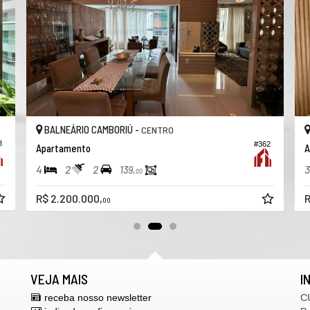
BALNEÁRIO CAMBORIÚ -
CENTRO
8
#362
Apartamento
A
4
2
2
3
139,
00
R$ 2.200.000,
R
00
VEJA MAIS
I
receba nosso newsletter
C