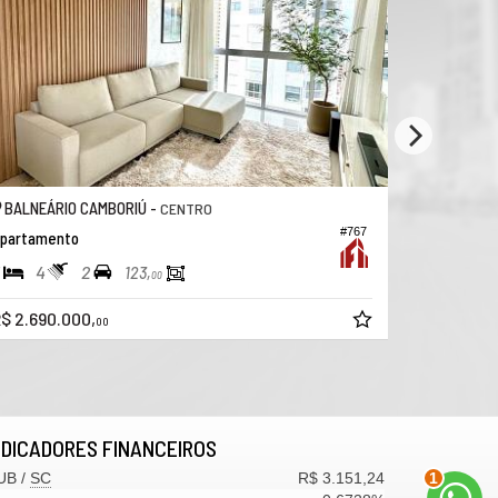
BALNEÁRIO CAMBORIÚ -
BALNEÁRI
CENTRO
#767
partamento
Apartamen
4
2
3
4
123,
00
R$ 2.500.
$ 2.690.000,
00
NDICADORES
FINANCEIROS
2
UB /
SC
R$ 3.151,24