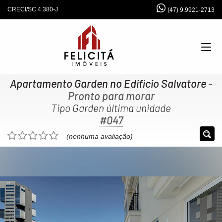
CRECI/SC 4.380-J
(47) 9.9921-2713
Apartamento Garden no Edifício Salvatore
-
Pronto para morar
Tipo Garden última unidade
#047
(nenhuma avaliação)