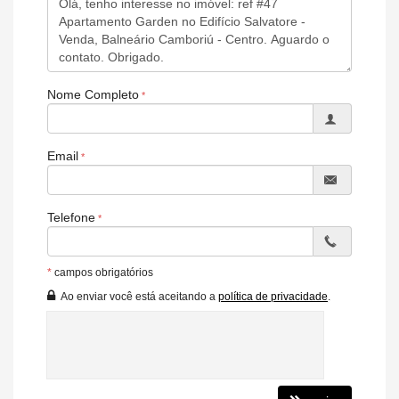
- Playground
- Salão de festas equipado com lounge e espaço gourmet
- Piscina adulto e infantil com espelho d’água e bar gourmet
- Espaço Fitness
Nome Completo
- Espaço Zen
- Terraço descoberto
Email
- Ambientes serão entregues mobiliados e decorados
Apartamento diferenciado 7º andar - última unidade disponível
Telefone
3 Suítes
Pé-direito com 2,80m
Piso Porcelanato
*
campos obrigatórios
Piso Laminado nos quartos
Ao enviar você está aceitando a
política de privacidade
.
Amplo living com cortina de vidro
Louças sanitárias com duplo acionamento
Cozinha integrada com churrasqueira a carvão
Acesso social e de serviço
Suites com portas-janelas, balcão e gradil
Tubulação de ar-condicionado com espaço para split
Projeto estrutural com vigas de contorno