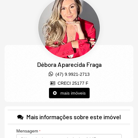
- Alto padrão
- 24 Andares
- 17 Apartamentos
- 01 Apartamento por andar
- 02 Elevadores
- Elevador
- Playground
Débora Aparecida Fraga
- Salão de festas
(47) 9.9921-2713
- Lounge
CRECI 25177 F
- Espaço gourmet
mais imóveis
- Espelho d' água
- Piscina adulta
- Piscina infantil
Mais informações sobre este imóvel
- Bar
Mensagem
Área de Lazer