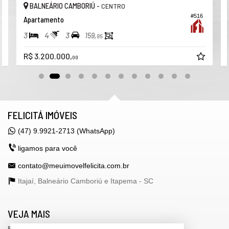
BALNEÁRIO CAMBORIÚ -
CENTRO
#516
Apartamento
3
4
3
159,
95
R$ 3.200.000,
00
FELICITÁ IMÓVEIS
(47) 9.9921-2713 (WhatsApp)
ligamos para você
contato@meuimovelfelicita.com.br
Itajaí, Balneário Camboriú e Itapema -
SC
VEJA MAIS