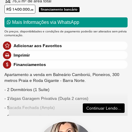
76,
m² de área total
00
R$ 1.400.000,
financiamento bancário
00
Mais Informações via WhatsApp
Os preços, disponibilidades e condições de pagamento poderão ser alterados sem prévia
comunicação.
Adicionar aos Favoritos
Imprimir
Financiamentos
Apartamento a venda em Balneário Camboriú, Pioneiros, 300
metros Praia e Roda Gigante - Barra Norte.
- 2 Dormitórios (1 Suíte)
- 1Vagas Garagem Privativa (Dupla 2 carros)
- Sacada Fechada (Ampla)
Continuar Lendo...
- Churrasqueira a Carvão
- Sol da tarde com posição norte