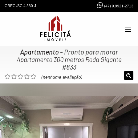
CRECI/SC 4.380-J
(47) 9.9921-2713
Apartamento
- Pronto para morar
Apartamento 300 metros Roda Gigante
#833
(nenhuma avaliação)