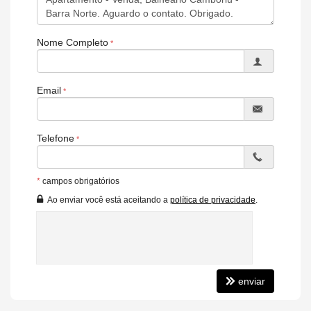
Piso Vinílico
Acabamento em Gesso
Móveis Planejados
Aceita Pet
Nome Completo
Sala de Estar
Cozinha
Sacada Integrada
Banheiro Social
Email
Características do Empreendimento
Salão de Festas
Elevador
Telefone
Box de Praia
*
campos obrigatórios
Ao enviar você está aceitando a
política de privacidade
.
enviar