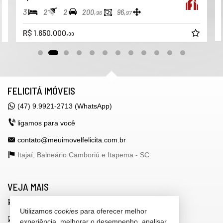
3
2
2
200,
96,
96
97
R$ 1.650.000,
00
FELICITÁ IMÓVEIS
(47) 9.9921-2713 (WhatsApp)
ligamos para você
contato@meuimovelfelicita.com.br
Itajaí, Balneário Camboriú e Itapema -
SC
VEJA MAIS
receba nosso newsletter
Utilizamos
cookies
para oferecer melhor
indicadores financeiros
experiência, melhorar o desempenho, analisar