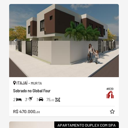
ITAJAÍ -
MURTA
#839
Sobrado no Global Four
2
3
1
75,
00
R$ 470.000,
00
APARTAMENTO DUPLEX COM SPA