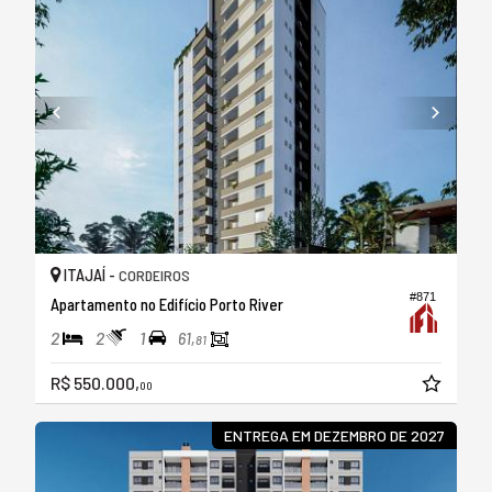
ITAJAÍ -
CORDEIROS
#871
Apartamento no Edifício Porto River
2
2
1
61,
81
R$ 550.000,
00
ENTREGA EM DEZEMBRO DE 2027