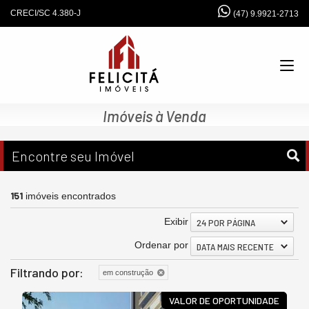
CRECI/SC 4.380-J
(47) 9.9921-2713
Imóveis à Venda
Encontre seu Imóvel
151
imóveis encontrados
Exibir
24 POR PÁGINA
Ordenar por
DATA MAIS RECENTE
Filtrando por:
em construção
VALOR DE OPORTUNIDADE