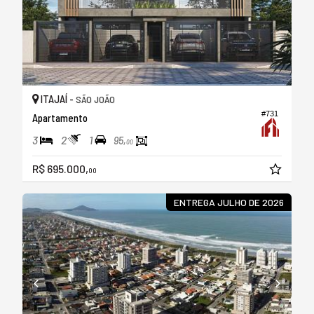
ITAJAÍ -
SÃO JOÃO
#731
Apartamento
3
2
1
95,
00
R$ 695.000,
00
ENTREGA JULHO DE 2026