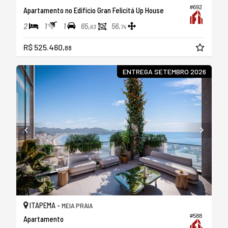
#692
Apartamento no Edifício Gran Felicitá Up House
2
1
1
65,
56,
63
74
R$ 525.460,
88
ENTREGA SETEMBRO 2026
ITAPEMA -
MEIA PRAIA
#588
Apartamento