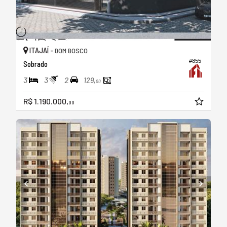
ITAJAÍ -
DOM BOSCO
#855
Sobrado
3
3
2
129,
00
R$ 1.190.000,
00