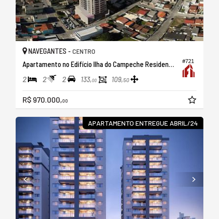
NAVEGANTES -
CENTRO
#721
Apartamento no Edifício Ilha do Campeche Residencial
2
2
2
133,
109,
50
00
R$ 970.000,
00
APARTAMENTO ENTREGUE ABRIL/24