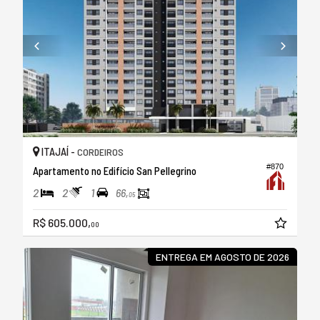
ITAJAÍ -
CORDEIROS
#870
Apartamento no Edifício San Pellegrino
2
2
1
66,
05
R$ 605.000,
00
ENTREGA EM AGOSTO DE 2026