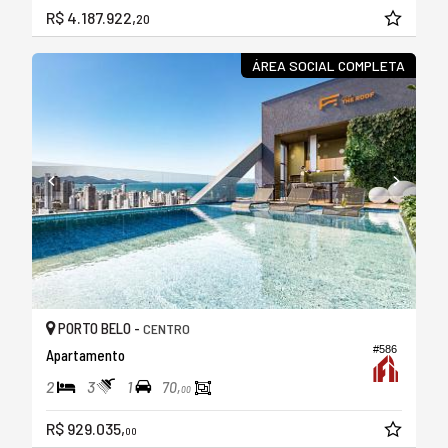
R$ 4.187.922,
20
ÁREA SOCIAL COMPLETA
PORTO BELO -
CENTRO
#586
Apartamento
2
3
1
70,
00
R$ 929.035,
00