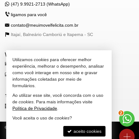
(47) 9.9921-2713 (WhatsApp)
ligamos para você
contato@meuimovelfelicita.com.br
Itajaí, Balneário Camboriú e Itapema -
SC
VEJA MAIS
Utilizamos
cookies
para oferecer melhor
receba nosso newsletter
experiência, melhorar o desempenho, analisar
como você interage em nosso site e gravar
indicadores financeiros
informações coletadas por meio de
cadastre seu imóvel
formulários.
Ao utilizar esse site, você concorda com o uso
imóveis favoritos
de
cookies
. Para mais informações visite
mapa de imóveis
Política de Privacidade
.
3
Você aceita o uso de
cookies
?
©
2026
CRECI/SC 4.380-J
Política de Privacidade
aceito cookies