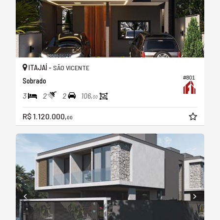
ITAJAÍ -
SÃO VICENTE
#801
Sobrado
3
2
2
106,
00
R$ 1.120.000,
00