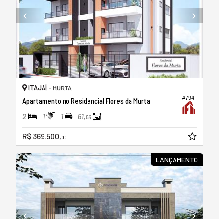
ITAJAÍ -
MURTA
#794
Apartamento no Residencial Flores da Murta
2
1
1
61,
56
R$ 369.500,
00
LANÇAMENTO