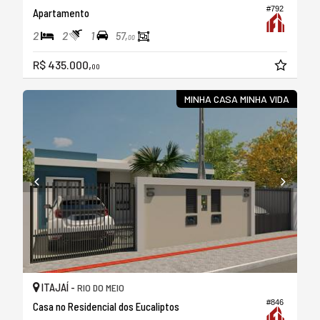
#792
Apartamento
2
2
1
57,
00
R$ 435.000,
00
MINHA CASA MINHA VIDA
ITAJAÍ -
RIO DO MEIO
#846
Casa no Residencial dos Eucaliptos