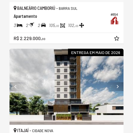
BALNEÁRIO CAMBORIÚ -
BARRA SUL
#854
Apartamento
3
2
2
105,
102,
00
00
R$ 2.229.000,
00
ENTREGA EM MAIO DE 2026
ITAJAÍ -
CIDADE NOVA