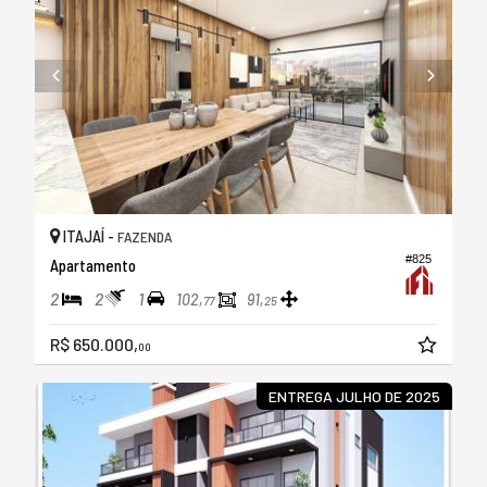
ITAJAÍ -
FAZENDA
#825
Apartamento
2
2
1
102,
91,
77
25
R$ 650.000,
00
ENTREGA JULHO DE 2025