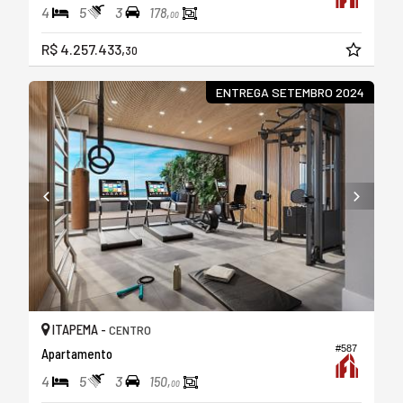
4
5
3
178,
00
R$ 4.257.433,
30
ENTREGA SETEMBRO 2024
ITAPEMA -
CENTRO
#587
Apartamento
4
5
3
150,
00