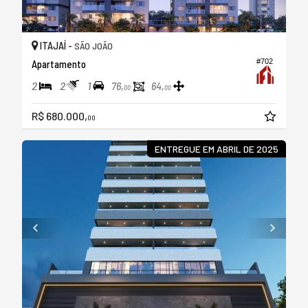
ITAJAÍ -
SÃO JOÃO
#702
Apartamento
2
2
1
76,
64,
00
00
R$ 680.000,
00
ENTREGUE EM ABRIL DE 2025