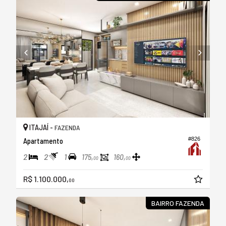
ITAJAÍ -
FAZENDA
#826
Apartamento
2
2
1
175,
160,
00
00
R$ 1.100.000,
00
BAIRRO FAZENDA