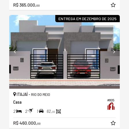
R$ 365.000,
00
ENTREGA EM DEZEMBRO DE 2025
ITAJAÍ -
RIO DO MEIO
#805
Casa
2
2
1
62,
00
R$ 460.000,
00