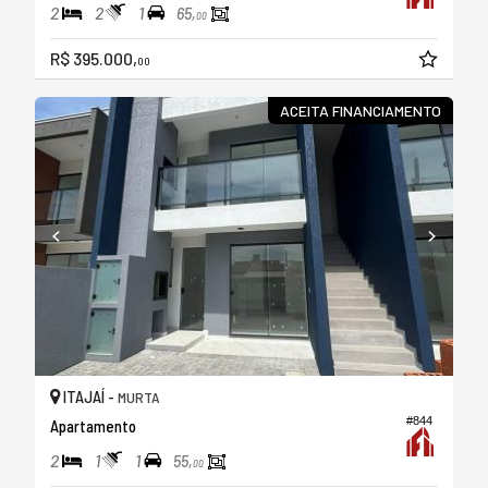
2
2
1
65,
00
R$ 395.000,
00
ACEITA FINANCIAMENTO
ITAJAÍ -
MURTA
#844
Apartamento
2
1
1
55,
00