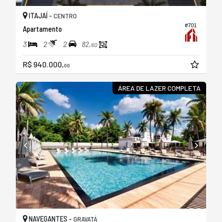
ITAJAÍ -
CENTRO
#701
Apartamento
3
2
2
82,
60
R$ 940.000,
00
ÁREA DE LAZER COMPLETA
NAVEGANTES -
GRAVATÁ