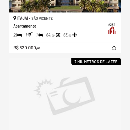
ITAJAÍ -
SÃO VICENTE
#254
Apartamento
2
1
1
64,
63,
00
00
R$ 620.000,
00
7 MIL METROS DE LAZER