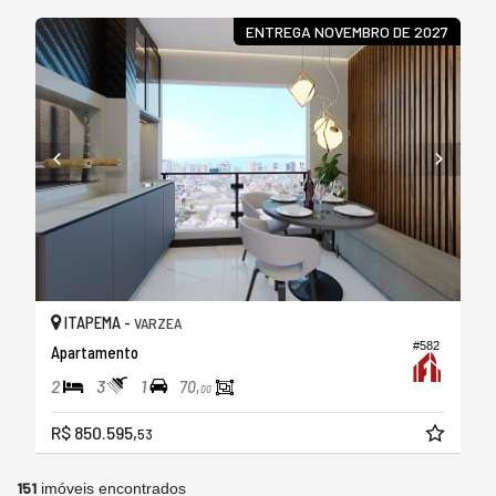
ENTREGA NOVEMBRO DE 2027
ITAPEMA -
VARZEA
#582
Apartamento
2
3
1
70,
00
R$ 850.595,
53
151
imóveis encontrados