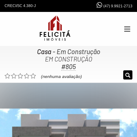
CRECI/SC 4.380-J
(47) 9.9921-2713
Casa
- Em Construção
EM CONSTRUÇÃO
#805
(nenhuma avaliação)