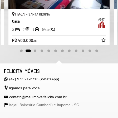
ITAJAÍ -
SANTA REGINA
#647
Casa
2
1
1
54,
00
R$ 400.000,
00
FELICITÁ IMÓVEIS
(47) 9.9921-2713 (WhatsApp)
ligamos para você
contato@meuimovelfelicita.com.br
Itajaí, Balneário Camboriú e Itapema -
SC