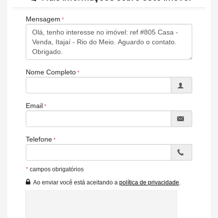
Cozinha
Mensagem
Lavanderia
Banheiro social
1 Vaga de garagem
Área descoberta nos fundos do terreno
Nome Completo
Previsão de entrega para dezembro de 2025
Agende uma visita
Email
** Valores e disponibilidade sujeito a alteração, consulte uma de
nossas corretoras**
Telefone
Características do Imóvel
Área de Serviço
Sala
*
campos obrigatórios
Cozinha
Ao enviar você está aceitando a
política de privacidade
.
Banheiro Social
Piso Porcelanato
Acabamento em Gesso