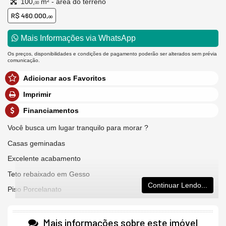
100,
m² - área do terreno
00
R$ 460.000,
00
Mais Informações via WhatsApp
Os preços, disponibilidades e condições de pagamento poderão ser alterados sem prévia
comunicação.
Adicionar aos Favoritos
Imprimir
Financiamentos
Você busca um lugar tranquilo para morar ?
Casas geminadas
Excelente acabamento
Teto rebaixado em Gesso
Continuar Lendo...
Piso Porcelanato
2 Dormitórios sendo 1 Suíte
Sala
Mais informações sobre este imóvel