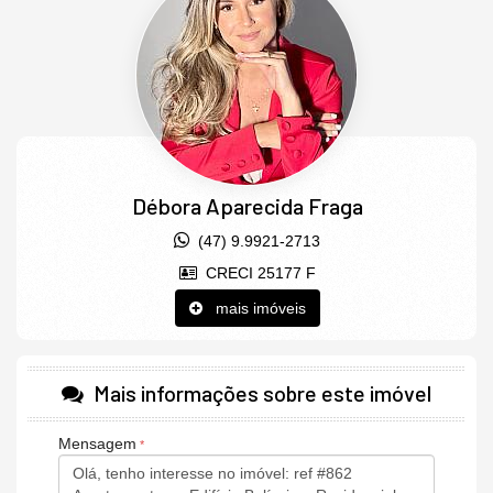
1 Vaga de garagem
Empreendimento com 2 torres e 12 pavimentos
Rooftop
2 Elevadores sociais
Infra estrutura para portaria 24 horas
Medidores de água e gás individuais
Débora Aparecida Fraga
Coleta de águas pluviais
(47) 9.9921-2713
Bicicletário Chafariz e Pórtico
CRECI 25177 F
Áreas de Lazer
mais imóveis
Externa com:
Praça de fogo
Mais informações sobre este imóvel
Playground
Espaço Pet
Mensagem
Horta comunitária
Espaço Yoga