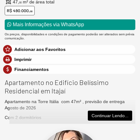
47,
m² de área total
00
R$ 490.000,
00
Mais Informações via WhatsApp
Os preços, disponibilidades e condições de pagamento poderão ser alterados sem prévia
comunicação.
Adicionar aos Favoritos
Imprimir
Financiamentos
Apartamento no Edifício Belíssimo
Residencial em Itajaí
Apartamento na Torre Itália com 47m² , previsão de entrega
Agosto de 2026
Continuar Lendo...
Com 2 dormitórios
Living
Sacada com churrasqueira a carvão