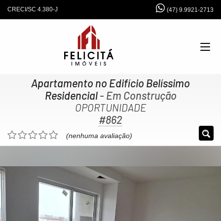
CRECI/SC 4.380-J
(47) 9.9921-2713
Apartamento no Edifício Belíssimo
Residencial
- Em Construção
OPORTUNIDADE
#862
(nenhuma avaliação)