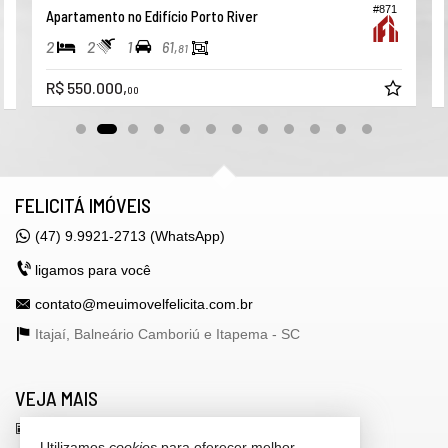
#871
Apartamento no Edifício Porto River
2
2
1
61,
81
R$ 550.000,
00
FELICITÁ IMÓVEIS
(47) 9.9921-2713 (WhatsApp)
ligamos para você
contato@meuimovelfelicita.com.br
Itajaí, Balneário Camboriú e Itapema -
SC
VEJA MAIS
receba nosso newsletter
Utilizamos
cookies
para oferecer melhor