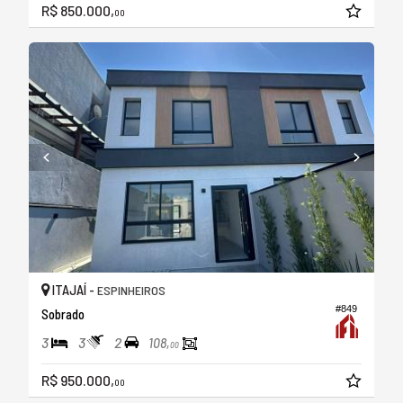
R$ 850.000,
00
ITAJAÍ -
ESPINHEIROS
#849
Sobrado
3
3
2
108,
00
R$ 950.000,
00