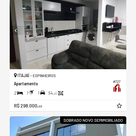
ITAJAÍ -
ESPINHEIROS
#727
Apartamento
2
1
1
54,
00
R$ 298.000,
00
SOBRADO NOVO SEMIMOBILIADO