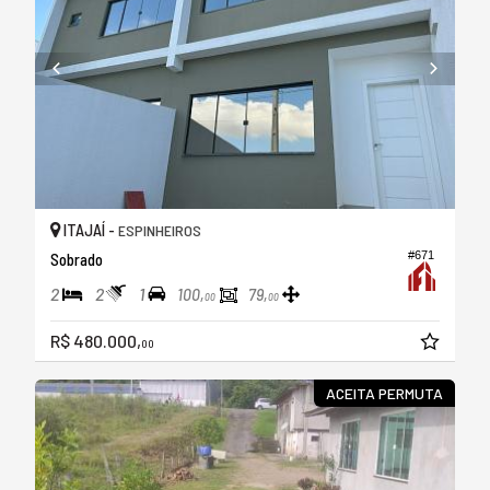
ITAJAÍ -
ESPINHEIROS
#671
Sobrado
2
2
1
100,
79,
00
00
R$ 480.000,
00
ACEITA PERMUTA