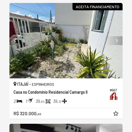
ACEITA FINANCIAMENTO
ITAJAÍ -
ESPINHEIROS
#667
Casa no Condomínio Residencial Camargo II
2
1
39,
39,
64
10
R$ 320.000,
00