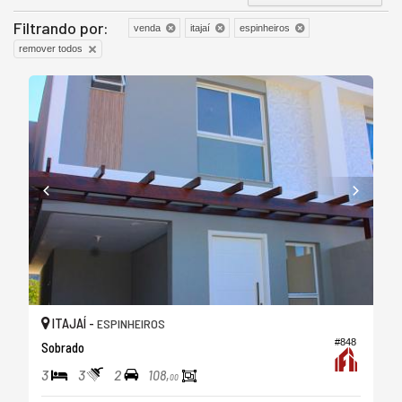
Filtrando por:
venda
itajaí
espinheiros
remover todos
ITAJAÍ -
ESPINHEIROS
#848
Sobrado
3
3
2
108,
00