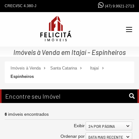
CRECI/SC 4.380-J
(47) 9.9921-2713
Imóveis à Venda em Itajaí - Espinheiros
Imóveis à Venda
Santa Catarina
Itajaí
Espinheiros
Encontre seu Imóvel
6
imóveis encontrados
Exibir
24 POR PÁGINA
Ordenar por
DATA MAIS RECENTE