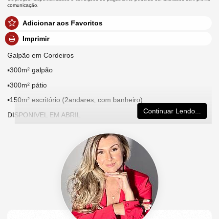
comunicação.
Adicionar aos Favoritos
Imprimir
Galpão em Cordeiros
▪️300m² galpão
▪️300m² pátio
▪️150m² escritório (2andares, com banheiro)
Continuar Lendo...
DISPONIVEL EM ABRIL