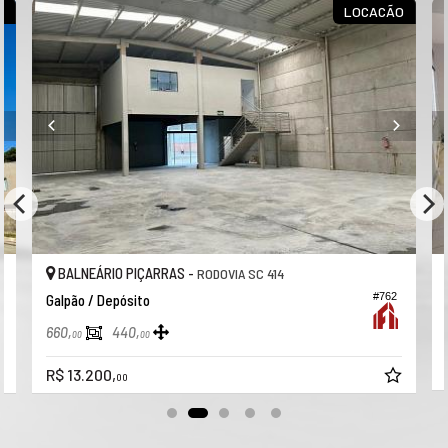
O
LOCACÃO
BALNEÁRIO PIÇARRAS -
RODOVIA SC 414
#762
Galpão / Depósito
660,
440,
00
00
R$ 13.200,
00