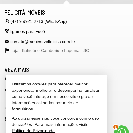
FELICITÁ IMÓVEIS
(47) 9.9921-2713 (WhatsApp)
ligamos para você
contato@meuimovelfelicita.com.br
Itajaí, Balneário Camboriú e Itapema -
SC
VEJA MAIS
receba nosso newsletter
Utilizamos
cookies
para oferecer melhor
indicadores financeiros
experiência, melhorar o desempenho, analisar
como você interage em nosso site e gravar
cadastre seu imóvel
informações coletadas por meio de
formulários.
imóveis favoritos
Ao utilizar esse site, você concorda com o uso
mapa de imóveis
de
cookies
. Para mais informações visite
2
Política de Privacidade
.