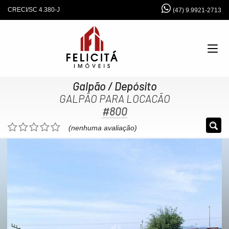
CRECI/SC 4.380-J
(47) 9.9921-2713
Galpão / Depósito
GALPÃO PARA LOCACÃO
#800
(nenhuma avaliação)