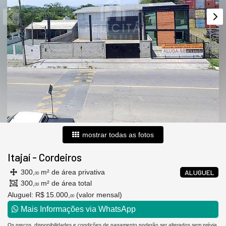
mostrar todas as fotos
Itajaí
-
Cordeiros
300,
m² de área privativa
ALUGUEL
00
300,
m² de área total
00
Aluguel:
R$ 15.000,
(valor mensal)
00
Mais Informações via WhatsApp
Os preços, disponibilidades e condições de pagamento poderão ser alterados sem prévia