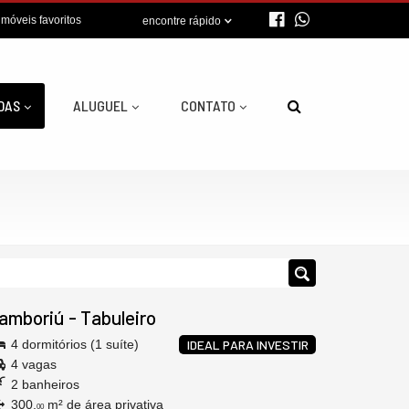
imóveis favoritos
encontre rápido
DAS
ALUGUEL
CONTATO
amboriú
-
Tabuleiro
4 dormitórios (1 suíte)
IDEAL PARA INVESTIR
4 vagas
2 banheiros
300,
m² de área privativa
00