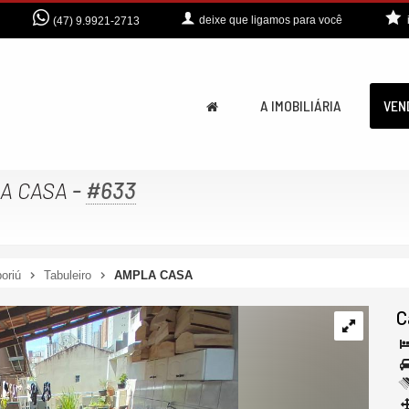
deixe que
ligamos para você
(47) 9.9921-2713
A IMOBILIÁRIA
VEN
-
#633
A CASA
oriú
Tabuleiro
AMPLA CASA
C