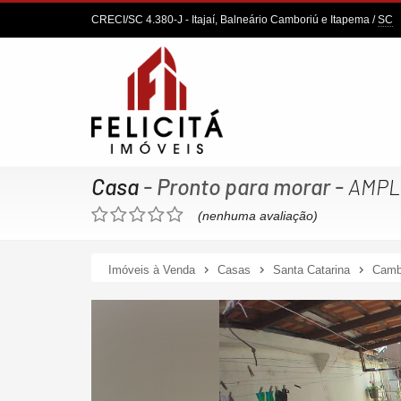
CRECI/SC 4.380-J
- Itajaí, Balneário Camboriú e Itapema /
SC
Casa
- Pronto para morar
-
AMPL
(nenhuma avaliação)
Imóveis à Venda
Casas
Santa Catarina
Camb