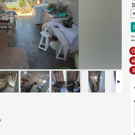
R
Os
al
m