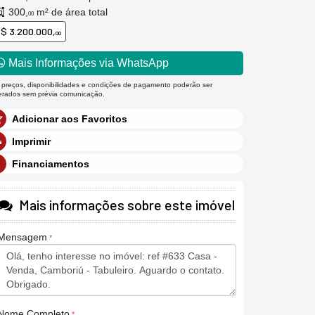
300,
m² de área total
00
$ 3.200.000,
00
Mais Informações via WhatsApp
 preços, disponibilidades e condições de pagamento poderão ser
terados sem prévia comunicação.
Adicionar aos Favoritos
Imprimir
Financiamentos
Mais informações sobre este imóvel
Mensagem
Nome Completo