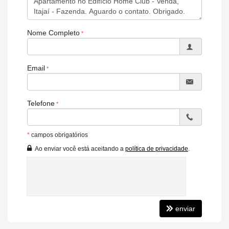
Portão Eletrônico
Playground
Brinquedoteca
Quiosque Externo
Nome Completo
Piscina Infantil
Câmeras de Segurança
Gás Central
Elevador
Email
Pet Place
Coworking
Deck Molhado
Telefone
Solarium
*
campos obrigatórios
Ao enviar você está aceitando a
política de privacidade
.
enviar