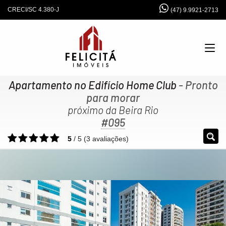
CRECI/SC 4.380-J
(47) 9.9921-2713
Apartamento no Edifício Home Club
- Pronto
para morar
próximo da Beira Rio
#095
5
/
5
(
3
avaliações)