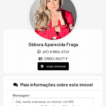
Aquecimento de Água
Churrasqueira
Piso Porcelanato
Infra para Ar Split
Andar Alto
Vista Livre
Sacada com Churrasqueira
Sala
Cozinha
Lavabo
Débora Aparecida Fraga
Sacada Técnica
Banheiro Social
(47) 9.9921-2713
Características do Empreendimento
CRECI 25177 F
Sauna
Gerador
mais imóveis
Sala de Jogos
Salão de Festas
Cinema
Piscina
Mais informações sobre este imóvel
Quadra Esportiva
Espaço Gourmet
Espaço Fitness
Mensagem
Portaria 24h
Medidores Individuais