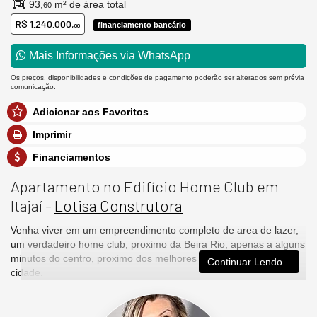
93,
m² de área total
60
R$ 1.240.000,
financiamento bancário
00
Mais Informações via WhatsApp
Os preços, disponibilidades e condições de pagamento poderão ser alterados sem prévia
comunicação.
Adicionar aos Favoritos
Imprimir
Financiamentos
Apartamento no Edifício Home Club em
Itajaí -
Lotisa Construtora
Venha viver em um empreendimento completo de area de lazer,
um verdadeiro home club, proximo da Beira Rio, apenas a alguns
minutos do centro, proximo dos melhores supermercados da
Continuar Lendo...
cidade.
Características do Imóvel