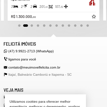
3
2
2
201,
107,
32
00
R$ 1.300.000,
00
FELICITÁ IMÓVEIS
(47) 9.9921-2713 (WhatsApp)
ligamos para você
contato@meuimovelfelicita.com.br
Itajaí, Balneário Camboriú e Itapema -
SC
VEJA MAIS
receba nosso newsletter
Utilizamos
cookies
para oferecer melhor
indicadores financeiros
experiência, melhorar o desempenho, analisar