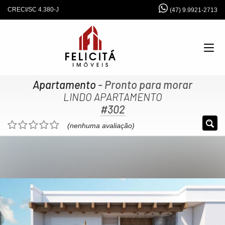
CRECI/SC 4.380-J
(47) 9.9921-2713
Apartamento
- Pronto para morar
LINDO APARTAMENTO
#302
(nenhuma avaliação)