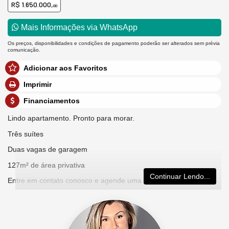
R$ 1.650.000,
00
Mais Informações via WhatsApp
Os preços, disponibilidades e condições de pagamento poderão ser alterados sem prévia
comunicação.
Adicionar aos Favoritos
Imprimir
Financiamentos
Lindo apartamento. Pronto para morar.
Três suítes
Duas vagas de garagem
127m² de área privativa
Continuar Lendo...
Entre em contato conosco e agende uma visita!