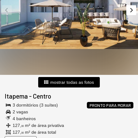
mostrar todas as fotos
Itapema
-
Centro
3 dormitórios (3 suítes)
PRONTO PARA MORAR
2 vagas
4 banheiros
127,
m² de área privativa
00
127,
m² de área total
00