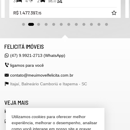
3
4
2
98,
00
R$ 1.477.397,
15
FELICITÁ IMÓVEIS
(47) 9.9921-2713 (WhatsApp)
ligamos para você
contato@meuimovelfelicita.com.br
Itajaí, Balneário Camboriú e Itapema -
SC
VEJA MAIS
receba nosso newsletter
Utilizamos
cookies
para oferecer melhor
indicadores financeiros
experiência, melhorar o desempenho, analisar
como você interage em nosso site e gravar