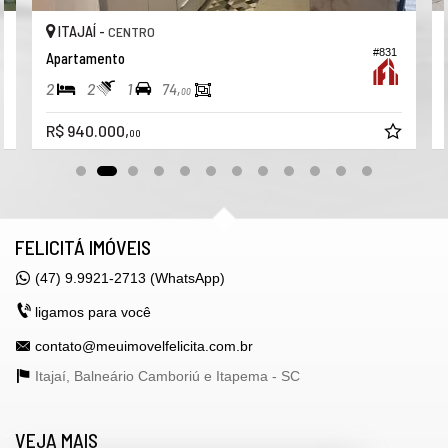
Playground
ITAJAÍ -
CENTRO
Bicicletário
Elevador
#831
Apartamento
Hall Decorado e Mobiliado
2
2
1
74,
00
R$ 940.000,
00
FELICITÁ IMÓVEIS
(47) 9.9921-2713 (WhatsApp)
ligamos para você
contato@meuimovelfelicita.com.br
Itajaí, Balneário Camboriú e Itapema -
SC
VEJA MAIS