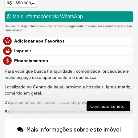
R$ 1.350.000,
00
Mais Informações via WhatsApp
Os preços, disponibilidades e condições de pagamento poderão ser alterados sem prévia
comunicação.
Adicionar aos Favoritos
Imprimir
Financiamentos
Para você que busca tranquilidade , comodidade ,privacidade e
muito espaço esse apartamento é o que busca.
Localizado no Centro de Itajaí, próximo a hospitais, igreja matriz,
comércio em geral.
2 Apartamentos por andar , trazendo privacidade
Continuar Lendo...
Belíssimo apartamento recém reformado com 170 m² de área
privativa
Com:
Mais informações sobre este imóvel
3 Dormitórios sendo 1 suíte