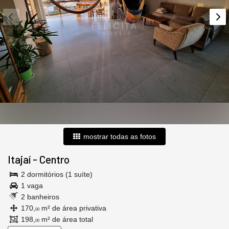
mostrar todas as fotos
Itajaí
-
Centro
2 dormitórios (1 suíte)
1 vaga
2 banheiros
170,
m² de área privativa
00
198,
m² de área total
00