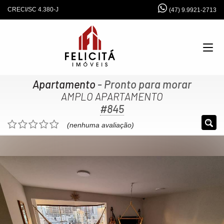
CRECI/SC 4.380-J
(47) 9.9921-2713
Apartamento
- Pronto para morar
AMPLO APARTAMENTO
#845
(nenhuma avaliação)