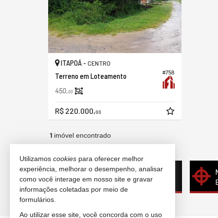
ITAPOÁ -
CENTRO
#758
Terreno em Loteamento
450,
00
R$ 220.000,
00
1
imóvel encontrado
(nenhuma avaliação)
Utilizamos
cookies
para oferecer melhor
experiência, melhorar o desempenho, analisar
Quer vender seu imóvel?
como você interage em nosso site e gravar
Cadastre-se e anuncie conosco
informações coletadas por meio de
formulários.
Ao utilizar esse site, você concorda com o uso