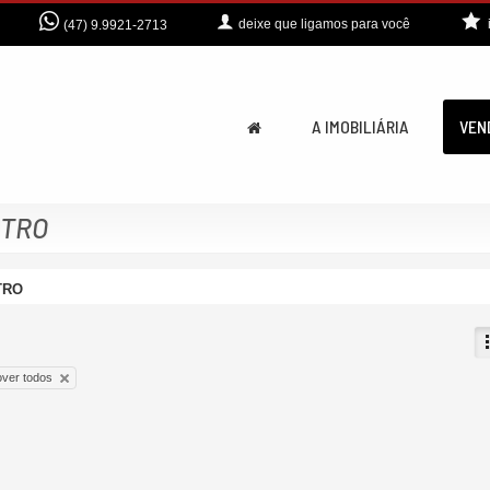
deixe que
ligamos para você
(47) 9.9921-2713
A IMOBILIÁRIA
VEN
NTRO
TRO
ver todos