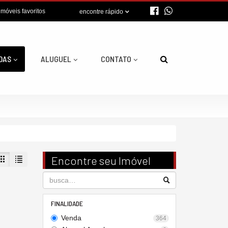
imóveis favoritos
encontre rápido
DAS
ALUGUEL
CONTATO
Encontre seu Imóvel
FINALIDADE
Venda
364