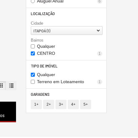
Aluguel Anual
6
LOCALIZAÇÃO
Cidade
ITAPOÁ (1)
Bairros
Qualquer
CENTRO
1
TIPO DE IMÓVEL
Qualquer
Terreno em Loteamento
1
GARAGENS
1+
2+
3+
4+
5+
dos