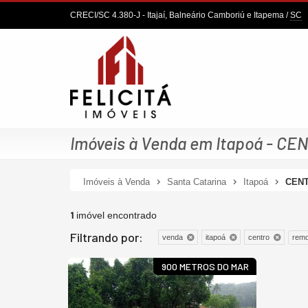
CRECI/SC 4.380-J
- Itajaí, Balneário Camboriú e Itapema /
SC
Imóveis à Venda em Itapoá - CE
Imóveis à Venda
Santa Catarina
Itapoá
CEN
1
imóvel encontrado
Filtrando por:
remo
venda
itapoá
centro
900 METROS DO MAR