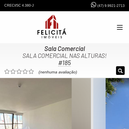
CRECI/SC 4.380-J
(47) 9.9921-2713
Sala Comercial
SALA COMERCIAL NAS ALTURAS!
#185
(nenhuma avaliação)