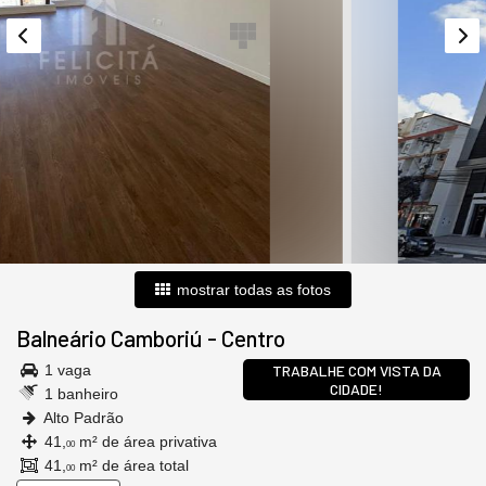
mostrar todas as fotos
Balneário Camboriú
-
Centro
1 vaga
TRABALHE COM VISTA DA
CIDADE!
1 banheiro
Alto Padrão
41,
m² de área privativa
00
41,
m² de área total
00