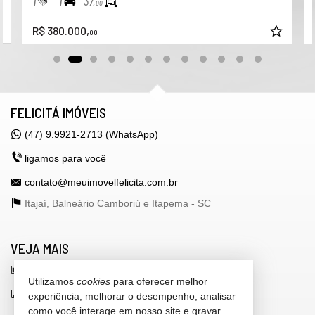
1
1
37,
00
R$ 380.000,
00
FELICITÁ IMÓVEIS
(47) 9.9921-2713 (WhatsApp)
ligamos para você
contato@meuimovelfelicita.com.br
Itajaí, Balneário Camboriú e Itapema -
SC
VEJA MAIS
receba nosso newsletter
Utilizamos
cookies
para oferecer melhor
indicadores financeiros
experiência, melhorar o desempenho, analisar
como você interage em nosso site e gravar