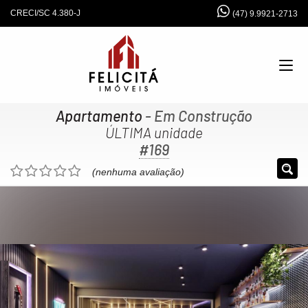
CRECI/SC 4.380-J
(47) 9.9921-2713
Apartamento
- Em Construção
ÚLTIMA unidade
#169
(nenhuma avaliação)