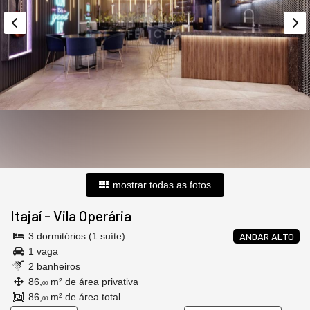
mostrar todas as fotos
Itajaí
-
Vila Operária
3 dormitórios (1 suíte)
ANDAR ALTO
1 vaga
2 banheiros
86,
m² de área privativa
00
86,
m² de área total
00