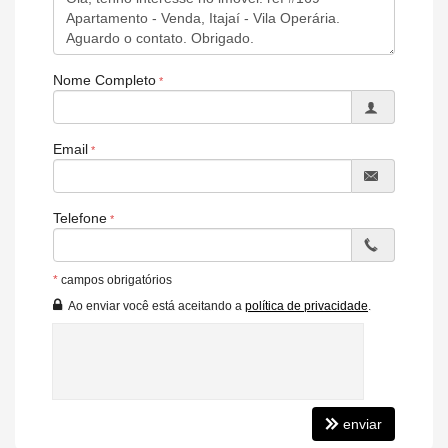
- Espaço crianças
- Salão de festas
- Banda de garagem
Nome Completo
- Bar
- Academia
Email
- Lavanderia
- Coworking
Telefone
- Lugar para animais de estimação
- Parque infantil
*
campos obrigatórios
- Mercado doméstico
Ao enviar você está aceitando a
política de privacidade
.
- Oficina com ferramentas compartilhadas
- Sala externa
- Barra molhada
- Piscina infantil
enviar
- Piscina adulta