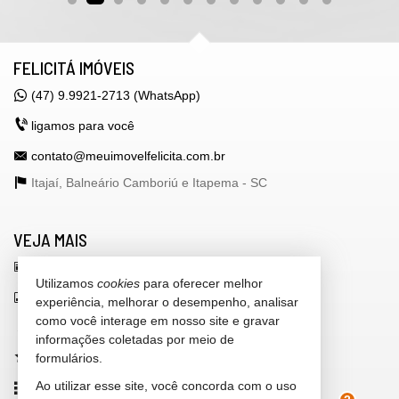
FELICITÁ IMÓVEIS
(47) 9.9921-2713 (WhatsApp)
ligamos para você
contato@meuimovelfelicita.com.br
Itajaí, Balneário Camboriú e Itapema -
SC
VEJA MAIS
receba nosso newsletter
Utilizamos
cookies
para oferecer melhor
indicadores financeiros
experiência, melhorar o desempenho, analisar
como você interage em nosso site e gravar
cadastre seu imóvel
informações coletadas por meio de
formulários.
imóveis favoritos
Ao utilizar esse site, você concorda com o uso
mapa de imóveis