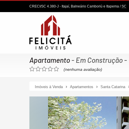
CRECI/SC 4.380-J
- Itajaí, Balneário Camboriú e Itapema /
SC
Apartamento
- Em Construção
-
(nenhuma avaliação)
Imóveis à Venda
Apartamentos
Santa Catarina