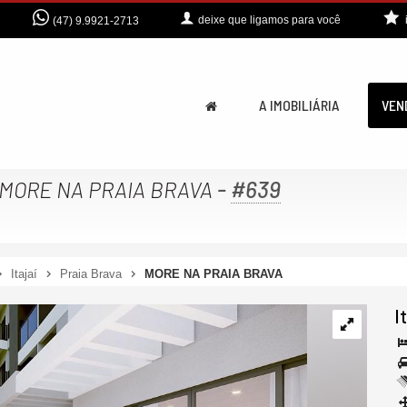
deixe que
ligamos para você
(47) 9.9921-2713
A IMOBILIÁRIA
VEN
-
#639
MORE NA PRAIA BRAVA
Itajaí
Praia Brava
MORE NA PRAIA BRAVA
I