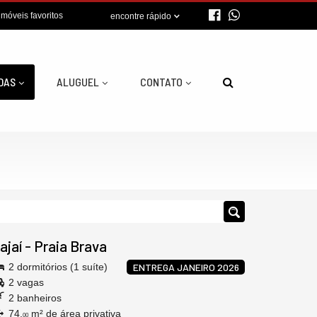
imóveis favoritos
encontre rápido
DAS
ALUGUEL
CONTATO
tajaí
-
Praia Brava
2 dormitórios (1 suíte)
ENTREGA JANEIRO 2026
2 vagas
2 banheiros
74,
m² de área privativa
00