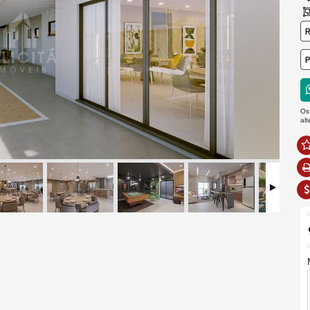
R
P
Os
al