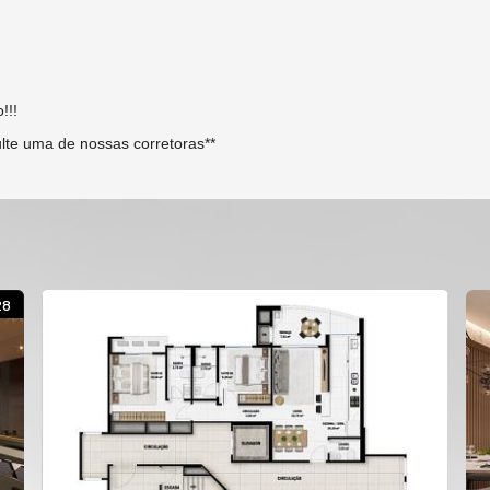
!!!
sulte uma de nossas corretoras**
28