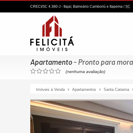
CRECI/SC 4.380-J
- Itajaí, Balneário Camboriú e Itapema /
SC
Apartamento
- Pronto para mora
(nenhuma avaliação)
Imóveis à Venda
Apartamentos
Santa Catarina