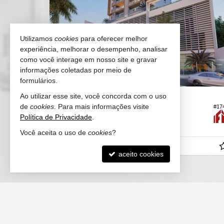
Utilizamos
cookies
para oferecer melhor
experiência, melhorar o desempenho, analisar
como você interage em nosso site e gravar
informações coletadas por meio de
formulários.
ITAJAÍ -
CENTRO
Ao utilizar esse site, você concorda com o uso
de
cookies
. Para mais informações visite
#17
#157
Apartamento
Política de Privacidade
.
3
4
2
134,
00
Você aceita o uso de
cookies
?
R$ 1.874.000,
00
aceito cookies
FELICITÁ IMÓVEIS
(47) 9.9921-2713 (WhatsApp)