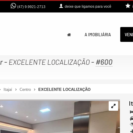
deixe que
ligamos para você
(47) 9.9921-2713
A IMOBILIÁRIA
VEN
r
-
-
#600
EXCELENTE LOCALIZAÇÃO
Itajaí
Centro
EXCELENTE LOCALIZAÇÃO
I