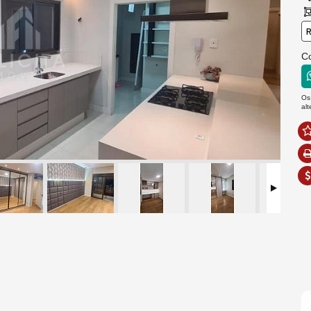
R
C
Os
al