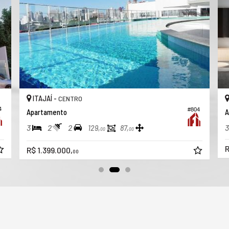
ITAJAÍ -
CENTRO
4
#804
Apartamento
A
3
2
2
3
129,
87,
00
00
R
R$ 1.399.000,
00
VEJA MAIS
I
receba nosso newsletter
C