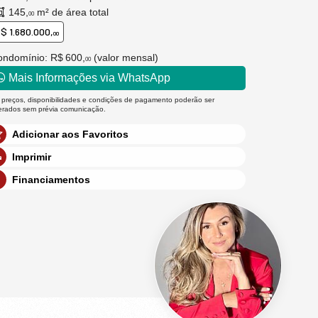
145,
m² de área total
00
$ 1.680.000,
00
ondomínio: R$ 600,
(valor mensal)
00
Mais Informações via WhatsApp
 preços, disponibilidades e condições de pagamento poderão ser
terados sem prévia comunicação.
Adicionar aos Favoritos
Imprimir
Financiamentos