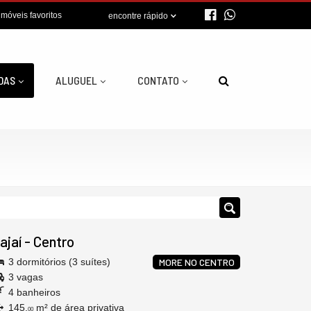
imóveis favoritos
encontre rápido
DAS
ALUGUEL
CONTATO
tajaí
-
Centro
3 dormitórios (3 suítes)
MORE NO CENTRO
3 vagas
4 banheiros
145,
m² de área privativa
00