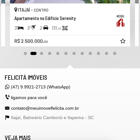
APARTAMENTO
ITAJAÍ -
CENTRO
03 suítes
#096
Apartamento no Edifício Serenity
02 vagas de garagem
3
3
2
131,
00
Portas laqueadas
R$ 2.500.000,
00
Manta acústica na laje
Parede dupla na face Oeste
Persianas motorizadas integradas na suítes
Churrasqueira a carvão
FELICITÁ IMÓVEIS
Acabamento em gesso
(47) 9.9921-2713 (WhatsApp)
Vista panorâmica
ligamos para você
Sala de estar
contato@meuimovelfelicita.com.br
Porcelanato
Itajaí, Balneário Camboriú e Itapema -
SC
Living
Banheiro social
VEJA MAIS
Closet