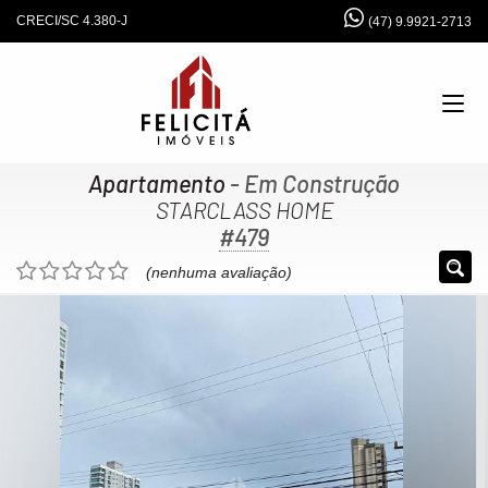
CRECI/SC 4.380-J
(47) 9.9921-2713
Apartamento
- Em Construção
STARCLASS HOME
#479
(nenhuma avaliação)