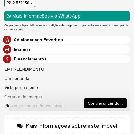
R$ 2.531.130,
00
Mais Informações via WhatsApp
Os preços, disponibilidades e condições de pagamento poderão ser alterados sem prévia
comunicação.
Adicionar aos Favoritos
Imprimir
Financiamentos
EMPREENDIMENTO
Um por andar
Vista permanente
Gerador de energia
Continuar Lendo...
Placas de energia fotovoltaicas
Vagas livres
Vagas adicionais
Mais informações sobre este imóvel
Piscina com raia para natação