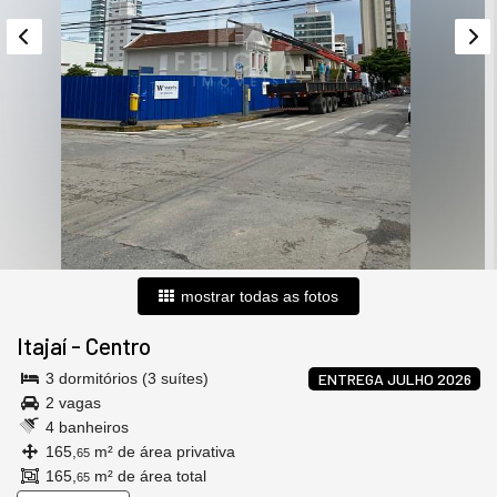
mostrar todas as fotos
Itajaí
-
Centro
3 dormitórios (3 suítes)
ENTREGA JULHO 2026
2 vagas
4 banheiros
165,
m² de área privativa
65
165,
m² de área total
65